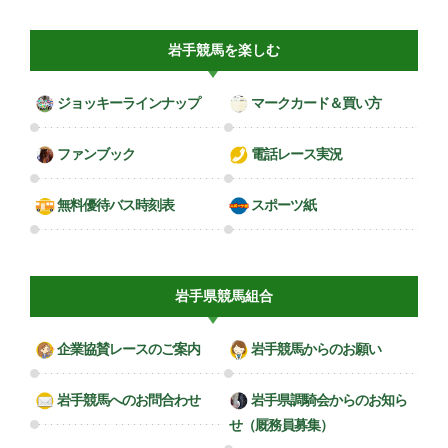
岩手競馬を楽しむ
ジョッキーラインナップ
マークカード＆買い方
ファンブック
電話レース実況
無料優待バス時刻表
スポーツ紙
岩手県競馬組合
企業協賛レースのご案内
岩手競馬からのお願い
岩手競馬へのお問合わせ
岩手県調騎会からのお知ら
せ（厩務員募集）