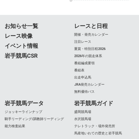
お知らせ一覧
レースと日程
レース映像
開催・発売カレンダー
注目レース
イベント情報
重賞・特別日程2026
岩手競馬CSR
2026年の競走体系
番組編成要領
番組表
出走申込馬
JRA発売カレンダー
無料優待バス
岩手競馬データ
岩手競馬ガイド
ジョッキーラインナップ
盛岡競馬場
騎手リーディング/調教師リーディング
水沢競馬場
能力検査結果
テレトラック・場外発売所
馬産地いわての歴史と岩手競馬