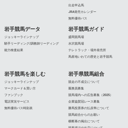
出走申込馬
JRA発売カレンダー
無料優待バス
岩手競馬データ
岩手競馬ガイド
ジョッキーラインナップ
盛岡競馬場
騎手リーディング/調教師リーディング
水沢競馬場
能力検査結果
テレトラック・場外発売所
馬産地いわての歴史と岩手競馬
岩手競馬を楽しむ
岩手県競馬組合
ジョッキーラインナップ
競走の不成立について
マークカード＆買い方
厩務員募集
ファンブック
競馬場内への広告募集（2025）
電話実況サービス
企業協賛冠レース募集
無料優待バス時刻表
勝馬投票券の払戻率について
競馬組合からのお願い
横断幕の掲出について
競馬場での出店について