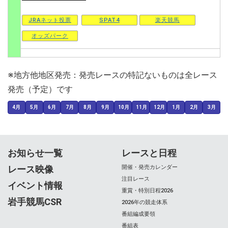
JRAネット投票
SPAT4
楽天競馬
オッズパーク
※地方他地区発売：発売レースの特記ないものは全レース
発売（予定）です
4月
5月
6月
7月
8月
9月
10月
11月
12月
1月
2月
3月
お知らせ一覧
レースと日程
レース映像
開催・発売カレンダー
注目レース
イベント情報
重賞・特別日程2026
岩手競馬CSR
2026年の競走体系
番組編成要領
番組表