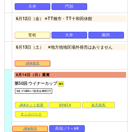
大井
門別
6月12日（金） ※TT種市・TT十和田休館
笠松
大井
園田
6月13日（土） ※地方他地区場外発売はありません
JRA発売
6月14日（日）重賞
第50回 ウイナーカップ
M3
3歳 ダ1400ｍ 1着賞金400万円
JRAネット投票
SPAT4
楽天競馬
オッズパーク
高知／1～6R
JRA発売