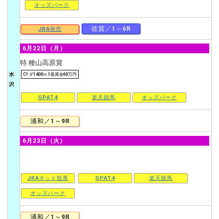
オッズパーク
佐賀／1～6R
JRA発売
6月22日（月）
特 種山高原賞
C1 ダ1400ｍ 1着賞金60万円
SPAT4
楽天競馬
オッズパーク
浦和／1～9R
6月23日（火）
JRAネット投票
SPAT4
楽天競馬
オッズパーク
浦和／1～9R