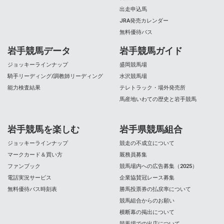
出走申込馬
JRA発売カレンダー
無料優待バス
岩手競馬データ
岩手競馬ガイド
ジョッキーラインナップ
盛岡競馬場
騎手リーディング/調教師リーディング
水沢競馬場
能力検査結果
テレトラック・場外発売所
馬産地いわての歴史と岩手競馬
岩手競馬を楽しむ
岩手県競馬組合
ジョッキーラインナップ
競走の不成立について
マークカード＆買い方
厩務員募集
ファンブック
競馬場内への広告募集（2025）
電話実況サービス
企業協賛冠レース募集
無料優待バス時刻表
勝馬投票券の払戻率について
競馬組合からのお願い
横断幕の掲出について
競馬場での出店について