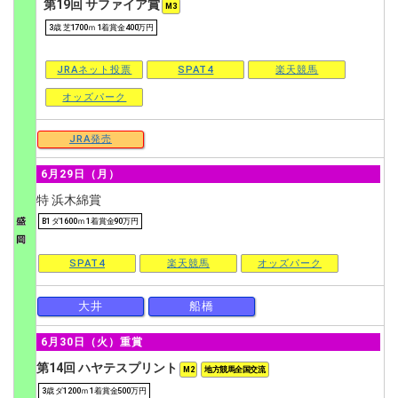
第19回 サファイア賞
M3
3歳 芝1700ｍ 1着賞金400万円
JRAネット投票
SPAT4
楽天競馬
オッズパーク
JRA発売
6月29日（月）
特 浜木綿賞
B1 ダ1600ｍ 1着賞金90万円
SPAT4
楽天競馬
オッズパーク
大井
船橋
6月30日（火）重賞
第14回 ハヤテスプリント
M2
地方競馬全国交流
3歳 ダ1200ｍ 1着賞金500万円