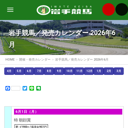
Toggle
navigation
岩手競馬／発売カレンダー 2026年6
月
HOME
開催・発売カレンダー
岩手競馬／発売カレンダー 2026年6月
4月
5月
6月
7月
8月
9月
10月
11月
12月
1月
2月
3月
Facebook
Twitter
Line
Evernote
6月1日（月）
特 朝顔賞
B1 ダ1900ｍ 1着賞金90万円