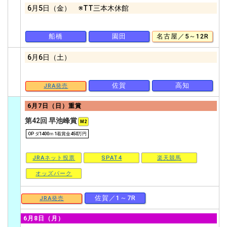
6月5日（金） ※TT三本木休館
船橋
園田
名古屋／5～12R
6月6日（土）
佐賀
高知
JRA発売
6月7日（日）重賞
第42回 早池峰賞
M2
OP ダ1400ｍ 1着賞金450万円
JRAネット投票
SPAT4
楽天競馬
オッズパーク
佐賀／1～7R
JRA発売
6月8日（月）