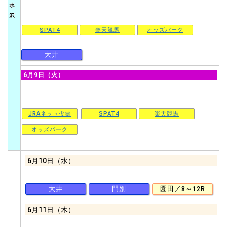
SPAT4
楽天競馬
オッズパーク
大井
6月9日（火）
JRAネット投票
SPAT4
楽天競馬
オッズパーク
6月10日（水）
大井
門別
園田／8～12R
6月11日（木）