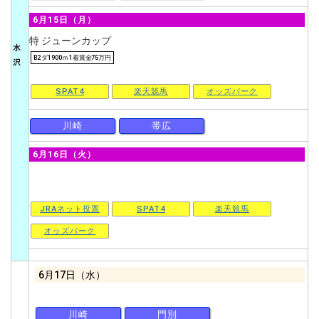
6月15日（月）
特 ジューンカップ
B2 ダ1900ｍ 1着賞金75万円
SPAT4
楽天競馬
オッズパーク
川崎
帯広
6月16日（火）
JRAネット投票
SPAT4
楽天競馬
オッズパーク
6月17日（水）
川崎
門別