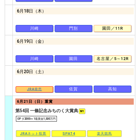
6月18日（木）
川崎
門別
園田／11R
6月19日（金）
川崎
園田
名古屋／5～12R
6月20日（土）
佐賀
高知
JRA発売
6月21日（日）重賞
第54回 一條記念みちのく大賞典
M1
OP ダ2000ｍ 1着賞金1,500万円
JRAネット投票
SPAT4
楽天競馬