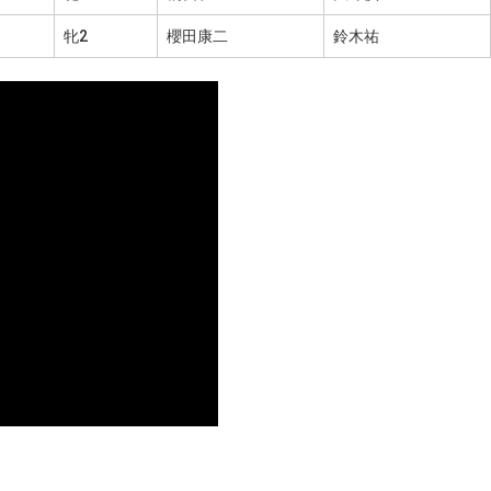
牝2
櫻田康二
鈴木祐