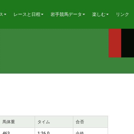
ス
レースと日程
岩手競馬データ
楽しむ
リンク
馬体重
タイム
合否
463
1:26.0
合格