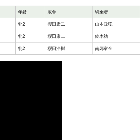
年齢
厩舎
騎乗者
牝2
櫻田康二
山本政聡
牝2
櫻田康二
鈴木祐
牝2
櫻田浩樹
南郷家全