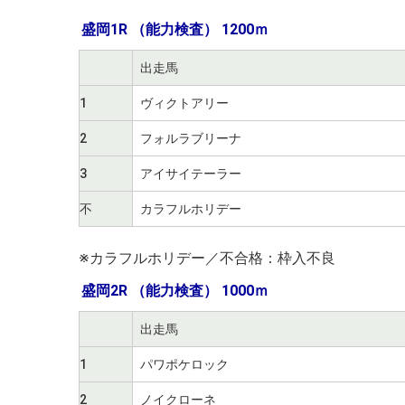
盛岡1R （能力検査） 1200ｍ
出走馬
1
ヴィクトアリー
2
フォルラブリーナ
3
アイサイテーラー
不
カラフルホリデー
※カラフルホリデー／不合格：枠入不良
盛岡2R （能力検査） 1000ｍ
出走馬
1
パワポケロック
2
ノイクローネ