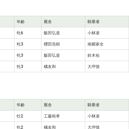
年齢
厩舎
騎乗者
牝6
飯田弘道
小林凌
牝3
櫻田浩樹
南郷家全
牝3
飯田弘道
鈴木祐
牝3
橘友和
大坪慎
年齢
厩舎
騎乗者
牡2
工藤裕孝
小林凌
牝2
橘友和
大坪慎