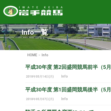
Info一覧
HOME
Info
平成30年度 第2回盛岡競馬前半（5月
Info
2018年05月14日(月)
平成30年度 第1回盛岡競馬後半（5
Info
2018年05月07日(月)