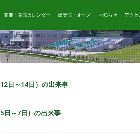
開催・発売カレンダー
出馬表・オッズ
お知らせ
アクセ
12日～14日）の出来事
月5日～7日）の出来事