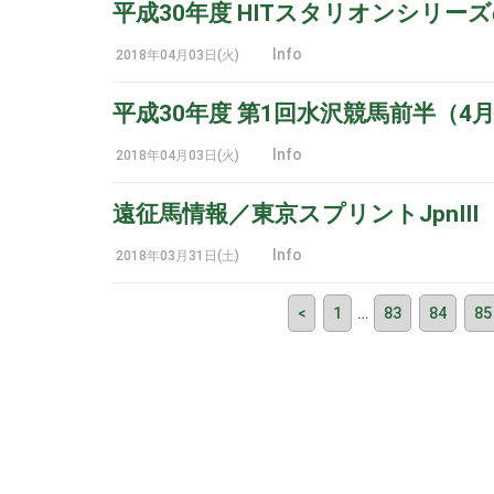
平成30年度 HITスタリオンシリー
Info
2018年04月03日(火)
平成30年度 第1回水沢競馬前半（4
Info
2018年04月03日(火)
遠征馬情報／東京スプリントJpnIII
Info
2018年03月31日(土)
<
1
…
83
84
85