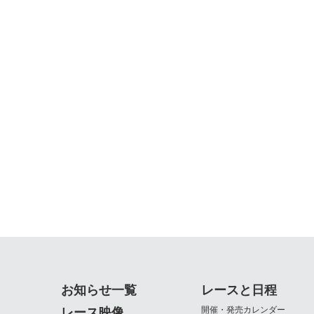
お知らせ一覧
レースと日程
レース映像
開催・発売カレンダー