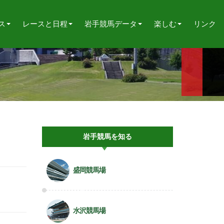
ス
レースと日程
岩手競馬データ
楽しむ
リンク
岩手競馬を知る
盛岡競馬場
水沢競馬場