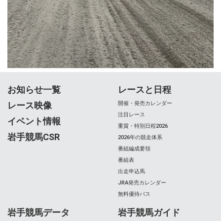
お知らせ一覧
レースと日程
レース映像
開催・発売カレンダー
注目レース
イベント情報
重賞・特別日程2026
岩手競馬CSR
2026年の競走体系
番組編成要領
番組表
出走申込馬
JRA発売カレンダー
無料優待バス
岩手競馬データ
岩手競馬ガイド