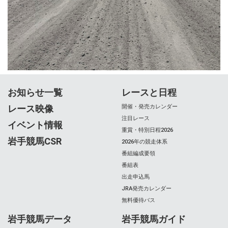
お知らせ一覧
レースと日程
レース映像
開催・発売カレンダー
注目レース
イベント情報
重賞・特別日程2026
岩手競馬CSR
2026年の競走体系
番組編成要領
番組表
出走申込馬
JRA発売カレンダー
無料優待バス
岩手競馬データ
岩手競馬ガイド