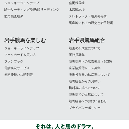
ジョッキーラインナップ
盛岡競馬場
騎手リーディング/調教師リーディング
水沢競馬場
能力検査結果
テレトラック・場外発売所
馬産地いわての歴史と岩手競馬
岩手競馬を楽しむ
岩手県競馬組合
ジョッキーラインナップ
競走の不成立について
マークカード＆買い方
厩務員募集
ファンブック
競馬場内への広告募集（2025）
電話実況サービス
企業協賛冠レース募集
無料優待バス時刻表
勝馬投票券の払戻率について
競馬組合からのお願い
横断幕の掲出について
競馬場での出店について
競馬組合へのお問い合わせ
プライバシーポリシー