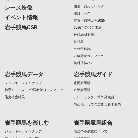
レース映像
開催・発売カレンダー
注目レース
イベント情報
重賞・特別日程2026
岩手競馬CSR
2026年の競走体系
番組編成要領
番組表
出走申込馬
JRA発売カレンダー
無料優待バス
岩手競馬データ
岩手競馬ガイド
ジョッキーラインナップ
盛岡競馬場
騎手リーディング/調教師リーディング
水沢競馬場
能力検査結果
テレトラック・場外発売所
馬産地いわての歴史と岩手競馬
岩手競馬を楽しむ
岩手県競馬組合
ジョッキーラインナップ
競走の不成立について