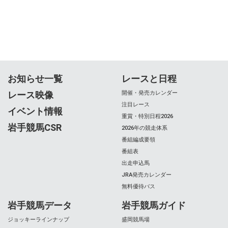
お知らせ一覧
レースと日程
レース映像
開催・発売カレンダー
注目レース
イベント情報
重賞・特別日程2026
岩手競馬CSR
2026年の競走体系
番組編成要領
番組表
出走申込馬
JRA発売カレンダー
無料優待バス
岩手競馬データ
岩手競馬ガイド
ジョッキーラインナップ
盛岡競馬場