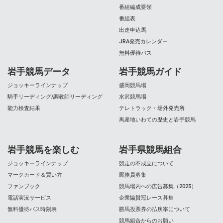
番組編成要領
番組表
出走申込馬
JRA発売カレンダー
無料優待バス
岩手競馬データ
岩手競馬ガイド
ジョッキーラインナップ
盛岡競馬場
騎手リーディング/調教師リーディング
水沢競馬場
能力検査結果
テレトラック・場外発売所
馬産地いわての歴史と岩手競馬
岩手競馬を楽しむ
岩手県競馬組合
ジョッキーラインナップ
競走の不成立について
マークカード＆買い方
厩務員募集
ファンブック
競馬場内への広告募集（2025）
電話実況サービス
企業協賛冠レース募集
無料優待バス時刻表
勝馬投票券の払戻率について
競馬組合からのお願い