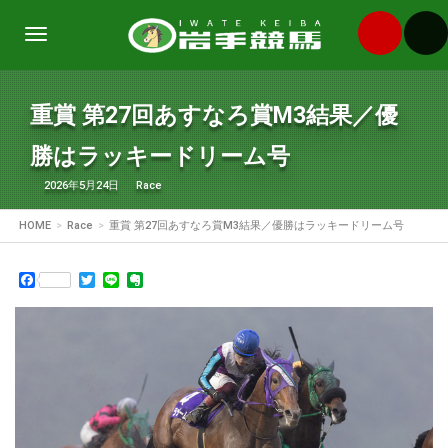
Toggle
navigation
重賞 第27回あすなろ賞M3結果／優
勝はラッキードリーム号
2026年5月24日
Race
HOME
Race
重賞 第27回あすなろ賞M3結果／優勝はラッキードリーム号
Facebook
Twitter
Line
Evernote