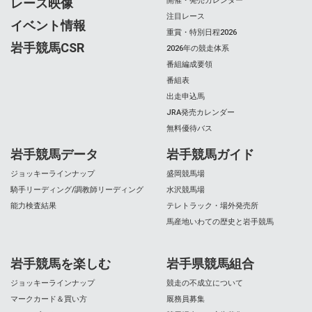
レース映像
開催・発売カレンダー
注目レース
イベント情報
重賞・特別日程2026
岩手競馬CSR
2026年の競走体系
番組編成要領
番組表
出走申込馬
JRA発売カレンダー
無料優待バス
岩手競馬データ
岩手競馬ガイド
ジョッキーラインナップ
盛岡競馬場
騎手リーディング/調教師リーディング
水沢競馬場
能力検査結果
テレトラック・場外発売所
馬産地いわての歴史と岩手競馬
岩手競馬を楽しむ
岩手県競馬組合
ジョッキーラインナップ
競走の不成立について
マークカード＆買い方
厩務員募集