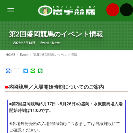
Toggle
navigation
第2回盛岡競馬のイベント情報
2026年5月13日
Event
・
News
HOME
Event
第2回盛岡競馬のイベント情報
Facebook
Twitter
Line
Evernote
■
盛岡競馬／入場開始時刻についてのご案内
■第2回盛岡競馬(5月17日～5月26日)の盛岡・水沢競馬場入場
開始時刻は11:00です。
※各場外発売所の入場開始時刻につきましては当該施設にて
ご確認ください。