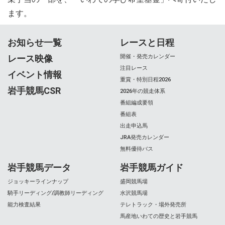
ます。
お知らせ一覧
レースと日程
レース映像
開催・発売カレンダー
注目レース
イベント情報
重賞・特別日程2026
岩手競馬CSR
2026年の競走体系
番組編成要領
番組表
出走申込馬
JRA発売カレンダー
無料優待バス
岩手競馬データ
岩手競馬ガイド
ジョッキーラインナップ
盛岡競馬場
騎手リーディング/調教師リーディング
水沢競馬場
能力検査結果
テレトラック・場外発売所
馬産地いわての歴史と岩手競馬