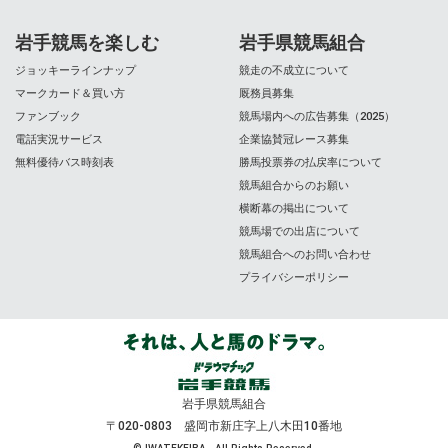
岩手競馬を楽しむ
岩手県競馬組合
ジョッキーラインナップ
競走の不成立について
マークカード＆買い方
厩務員募集
ファンブック
競馬場内への広告募集（2025）
電話実況サービス
企業協賛冠レース募集
無料優待バス時刻表
勝馬投票券の払戻率について
競馬組合からのお願い
横断幕の掲出について
競馬場での出店について
競馬組合へのお問い合わせ
プライバシーポリシー
岩手県競馬組合
〒020-0803 盛岡市新庄字上八木田10番地