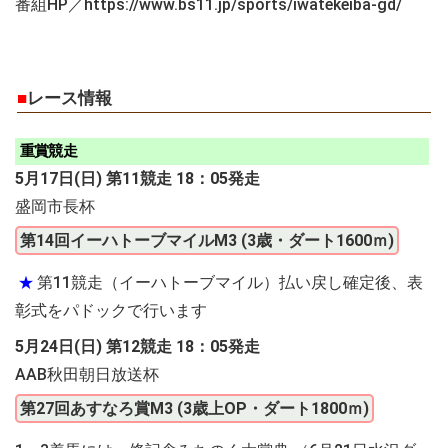
番組HP／https://www.bs11.jp/sports/iwatekeiba-gd/
■
レース情報
重賞競走
5月17日(日) 第11競走 18：05発走
盛岡市長杯
第14回イーハトーブマイルM3 (3歳・ダート1600ｍ)
★
第11競走（イーハトーブマイル）払い戻し確定後、表
彰式をパドックで行います
5月24日(日) 第12競走 18：05発走
AAB秋田朝日放送杯
第27回あすなろ賞M3 (3歳上OP・ダート1800ｍ)