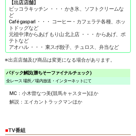
【出店店舗】
ピッコラキッチン ・・・ かき氷、ソフトクリームな
ど
Café gasparl ・・・ コーヒー・カフェラテ各種、ホッ
トドッグなど
元祖中津からあげ もり山 北上店 ・・・ からあげ、ポ
テトなど
アオハル ・・・ 東スポ餃子、チュロス、弁当など
※出店店舗及び商品は変更になる場合があります。
パドック解説(勝ちそーファイナルチェック)
全レース 場所／場内放送・インターネットにて
MC：小木曽なつ美(競馬キャスター)ほか
解説：エイカントラックマンほか
■
TV番組