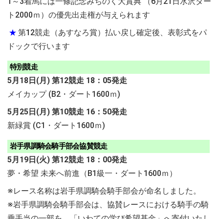
1～3着馬には一條記念みちのく大賞典 （6月21日水沢ダー
ト2000ｍ）の優先出走権が与えられます
★
第12競走（あすなろ賞）払い戻し確定後、表彰式をパ
ドックで行います
特別競走
5月18日(月) 第12競走 18：05発走
メイカップ (B2・ダート1600ｍ)
5月25日(月) 第10競走 16：50発走
新緑賞 (C1・ダート1600ｍ)
岩手県調騎会騎手部会協賛競走
5月19日(火) 第12競走 18：00発走
夢・希望 未来へ前進（B1級一・ダート1600ｍ）
※レース名称は岩手県調騎会騎手部会が命名しました。
※岩手県調騎会騎手部会は、協賛レースにおける騎手の騎
乗手当の一部を、「いわての学び希望基金」へ寄付いたし