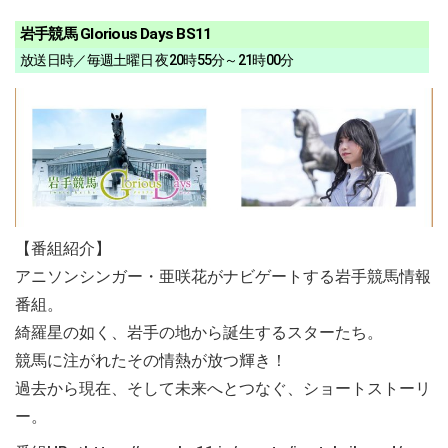
岩手競馬 Glorious Days BS11
放送日時／毎週土曜日 夜20時55分～21時00分
【番組紹介】
アニソンシンガー・亜咲花がナビゲートする岩手競馬情報
番組。
綺羅星の如く、岩手の地から誕生するスターたち。
競馬に注がれたその情熱が放つ輝き！
過去から現在、そして未来へとつなぐ、ショートストーリ
ー。