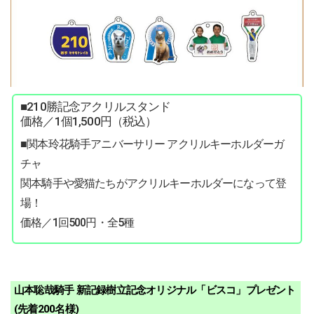
■210勝記念アクリルスタンド
価格／1個1,500円（税込）
■関本玲花騎手アニバーサリー アクリルキーホルダーガ
チャ
関本騎手や愛猫たちがアクリルキーホルダーになって登
場！
価格／1回500円・全5種
山本聡哉騎手 新記録樹立記念オリジナル「ビスコ」プレゼント
(先着200名様)