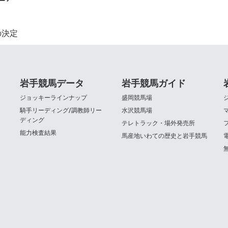
の決定
岩手競馬データ
岩手競馬ガイド
ジョッキーラインナップ
盛岡競馬場
騎手リーディング/調教師リー
水沢競馬場
ディング
テレトラック・場外発売所
能力検査結果
馬産地いわての歴史と岩手競馬