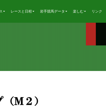
ス
レースと日程
岩手競馬データ
楽しむ
リンク