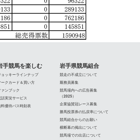
岩手競馬を楽しむ
岩手県競馬組合
ジョッキーラインナップ
競走の不成立について
マークカード＆買い方
厩務員募集
ファンブック
競馬場内への広告募集
（2025）
電話実況サービス
企業協賛冠レース募集
無料優待バス時刻表
勝馬投票券の払戻率について
競馬組合からのお願い
横断幕の掲出について
競馬場での出店について