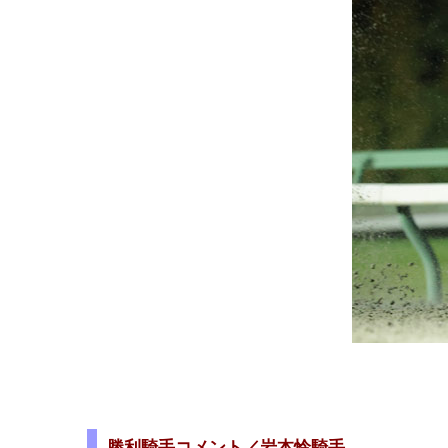
勝利騎手コメント／岩本怜騎手