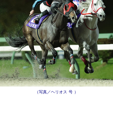
（写真／ヘリオス
号
）