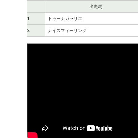
出走馬
1
トゥーナガラリエ
2
ナイスフィーリング