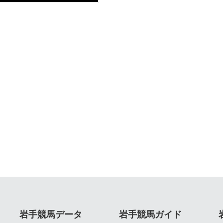
岩手競馬データ
岩手競馬ガイド