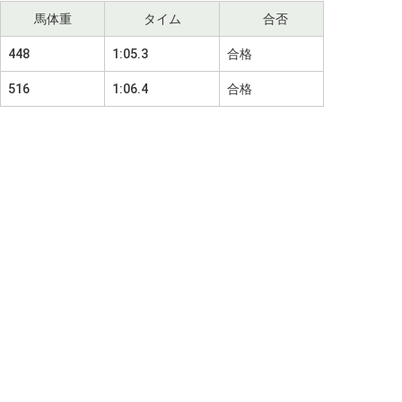
馬体重
タイム
合否
448
1:05.3
合格
516
1:06.4
合格