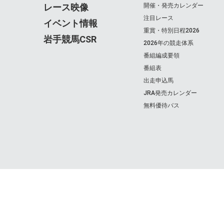
レース映像
開催・発売カレンダー
注目レース
イベント情報
重賞・特別日程2026
岩手競馬CSR
2026年の競走体系
番組編成要領
番組表
出走申込馬
JRA発売カレンダー
無料優待バス