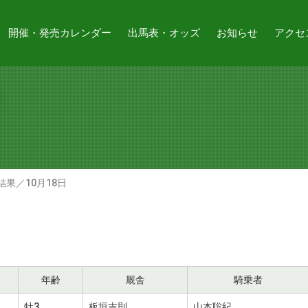
開催・発売カレンダー
出馬表・オッズ
お知らせ
アクセ
結果／10月18日
年齢
厩舎
騎乗者
牡3
板垣吉則
山本聡紀