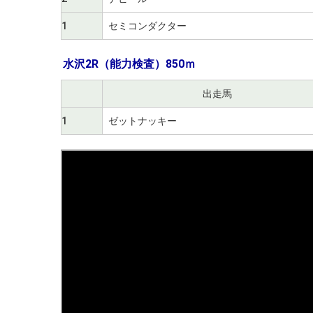
1
セミコンダクター
水沢2R（能力検査）850ｍ
出走馬
1
ゼットナッキー