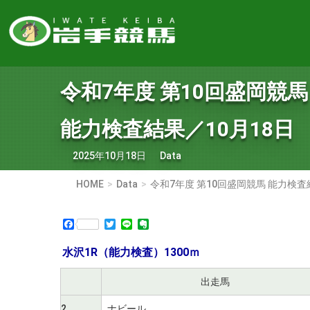
令和7年度 第10回盛岡競馬
能力検査結果／10月18日
2025年10月18日
Data
HOME
Data
令和7年度 第10回盛岡競馬 能力検査
Facebook
Twitter
Line
Evernote
水沢1R（能力検査）1300ｍ
出走馬
2
ナビール