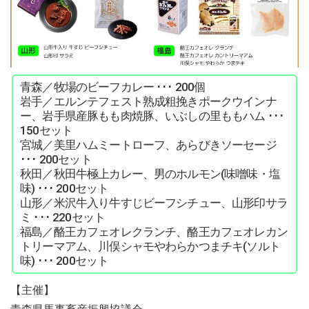
青森／牧場のビーフカレー ･･･ 200個
岩手／エルンテフェスト熟成粗挽きポークウインナ
ー、岩手県産豚もも肉焼豚、いぶしの里ももハム ･･･
150セット
宮城／美里ハムミートローフ、あらびきソーセージ
･･･ 200セット
秋田／秋田牛極上カレー、男のホルモン(味噌味・塩
味) ･･･ 200セット
山形／米沢牛入り牛すじビーフシチュー、山形印サラ
ミ ･･･ 220セット
福島／酪王カフェオレクランチ、酪王カフェオレカン
トリーマアム、川俣シャモやわらかつまチキ(ソルト
味) ･･･ 200セット
【主催】