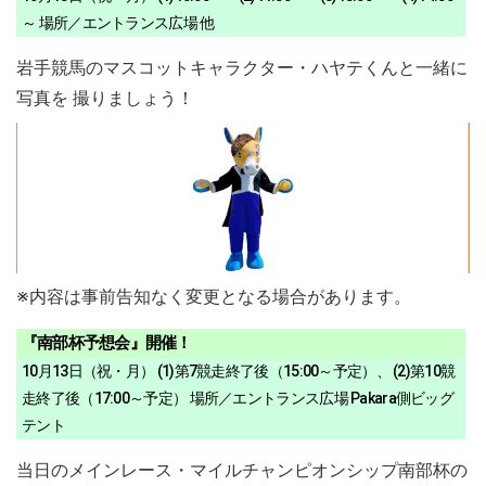
～ 場所／エントランス広場 他
岩手競馬のマスコットキャラクター・ハヤテくんと一緒に
写真を 撮りましょう！
※内容は事前告知なく変更となる場合があります。
『南部杯予想会』開催！
10月13日（祝・月） (1)第7競走終了後（15:00～予定）、 (2)第10競
走終了後（17:00～予定） 場所／エントランス広場 Pakara側ビッグ
テント
当日のメインレース・マイルチャンピオンシップ南部杯の