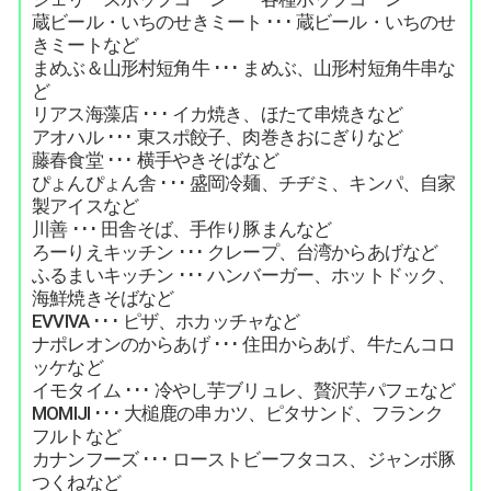
蔵ビール・いちのせきミート ･･･ 蔵ビール・いちのせ
きミートなど
まめぶ＆山形村短角牛 ･･･ まめぶ、山形村短角牛串な
ど
リアス海藻店 ･･･ イカ焼き、ほたて串焼きなど
アオハル ･･･ 東スポ餃子、肉巻きおにぎりなど
藤春食堂 ･･･ 横手やきそばなど
ぴょんぴょん舎 ･･･ 盛岡冷麺、チヂミ、キンパ、自家
製アイスなど
川善 ･･･ 田舎そば、手作り豚まんなど
ろーりえキッチン ･･･ クレープ、台湾からあげなど
ふるまいキッチン ･･･ ハンバーガー、ホットドック、
海鮮焼きそばなど
EVVIVA ･･･ ピザ、ホカッチャなど
ナポレオンのからあげ ･･･ 住田からあげ、牛たんコロ
ッケなど
イモタイム ･･･ 冷やし芋ブリュレ、贅沢芋パフェなど
MOMIJI ･･･ 大槌鹿の串カツ、ピタサンド、フランク
フルトなど
カナンフーズ ･･･ ローストビーフタコス、ジャンボ豚
つくねなど