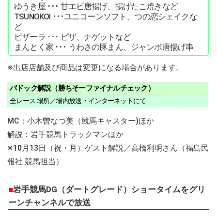
ゆうき屋 ･･･ 甘エビ唐揚げ、揚げたこ焼きなど
TSUNOKOI ･･･ユニコーンソフト、つの恋シェイクな
ど
ピザーラ ･･･ ピザ、ナゲットなど
まんとく家 ･･･ うわさの豚まん、ジャンボ唐揚げ串
※出店店舗及び商品は変更になる場合があります。
パドック解説（勝ちそーファイナルチェック）
全レース 場所／場内放送・インターネットにて
MC：小木曽なつ美（競馬キャスター)ほか
解説：岩手競馬トラックマンほか
※10月13日（祝・月）ゲスト解説／高橋利明さん（福島民
報社 競馬担当）
■
岩手競馬DG（ダートグレード）ショータイムをグリ
ーンチャンネルで放送