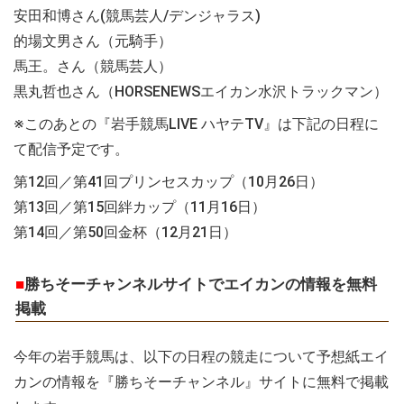
安田和博さん(競馬芸人/デンジャラス)
的場文男さん（元騎手）
馬王。さん（競馬芸人）
黒丸哲也さん（HORSENEWSエイカン水沢トラックマン）
※このあとの『岩手競馬LIVE ハヤテTV』は下記の日程に
て配信予定です。
第12回／第41回プリンセスカップ（10月26日）
第13回／第15回絆カップ（11月16日）
第14回／第50回金杯（12月21日）
■
勝ちそーチャンネルサイトでエイカンの情報を無料
掲載
今年の岩手競馬は、以下の日程の競走について予想紙エイ
カンの情報を『勝ちそーチャンネル』サイトに無料で掲載