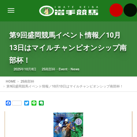
Toggle
navigation
第9回盛岡競馬イベント情報／10月
13日はマイルチャンピオンシップ南
部杯！
2025年10月8日
25南部杯
・
Event
・
News
HOME
25南部杯
第9回盛岡競馬イベント情報／10月13日はマイルチャンピオンシップ南部杯！
Facebook
Twitter
Line
Evernote