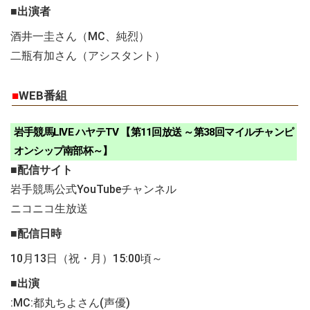
■出演者
酒井一圭さん（MC、純烈）
二瓶有加さん（アシスタント）
■
WEB番組
岩手競馬LIVE ハヤテTV 【第11回放送 ～第38回マイルチャンピ
オンシップ南部杯～】
■配信サイト
岩手競馬公式YouTubeチャンネル
ニコニコ生放送
■配信日時
10月13日（祝・月）15:00頃～
■出演
:MC:都丸ちよさん(声優)