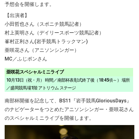
予想会を開催します。
【出演者】
小田哲也さん（スポニチ競馬記者）
村上英明さん（デイリースポーツ競馬記者）
峯村正利さん(岩手競馬トラックマン)
亜咲花さん（アニソンシンガー）
MC／ふじポンさん
亜咲花スペシャルミニライブ
10月13日（祝・月） 時間／南部杯表彰式終了後（18:45頃～） 場所
／盛岡競馬場1階 アトリウム ステージ
南部杯開催を記念して、BS11『岩手競馬GloriousDays』
のナビゲーターをつとめたアニソンシンガー・亜咲花さん
のスペシャルミニライブを開催します。