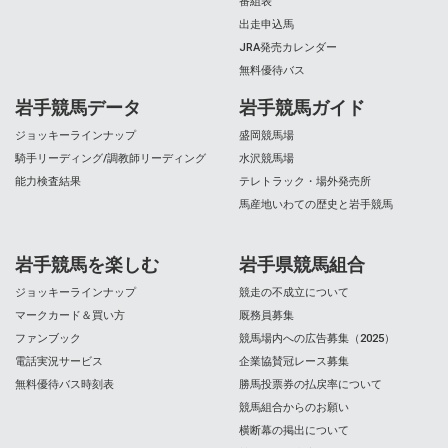
番組表
出走申込馬
JRA発売カレンダー
無料優待バス
岩手競馬データ
岩手競馬ガイド
ジョッキーラインナップ
盛岡競馬場
騎手リーディング/調教師リーディング
水沢競馬場
能力検査結果
テレトラック・場外発売所
馬産地いわての歴史と岩手競馬
岩手競馬を楽しむ
岩手県競馬組合
ジョッキーラインナップ
競走の不成立について
マークカード＆買い方
厩務員募集
ファンブック
競馬場内への広告募集（2025）
電話実況サービス
企業協賛冠レース募集
無料優待バス時刻表
勝馬投票券の払戻率について
競馬組合からのお願い
横断幕の掲出について