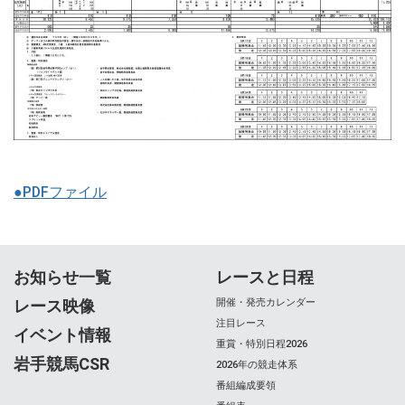
●PDFファイル
お知らせ一覧
レースと日程
レース映像
開催・発売カレンダー
注目レース
イベント情報
重賞・特別日程2026
岩手競馬CSR
2026年の競走体系
番組編成要領