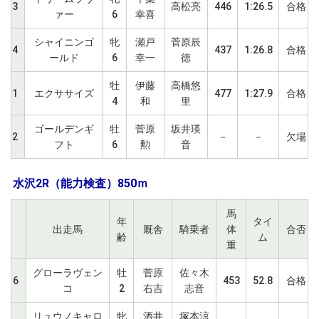
3
高松亮
446
1:26.5
合格
ァー
6
幸喜
シャイニンゴ
牝
瀬戸
菅原辰
4
437
1:26.8
合格
ールド
6
幸一
徳
牡
伊藤
高橋悠
1
エクササイズ
477
1:27.9
合格
4
和
里
ゴールデンギ
牡
菅原
坂井瑛
2
－
－
欠場
フト
6
勲
音
水沢2R（能力検査）850ｍ
馬
年
タイ
出走馬
厩舎
騎乗者
体
合否
齢
ム
重
グローラヴェン
牡
菅原
佐々木
6
453
52.8
合格
コ
2
右吉
志音
リュウノキャロ
牝
酒井
塚本涼