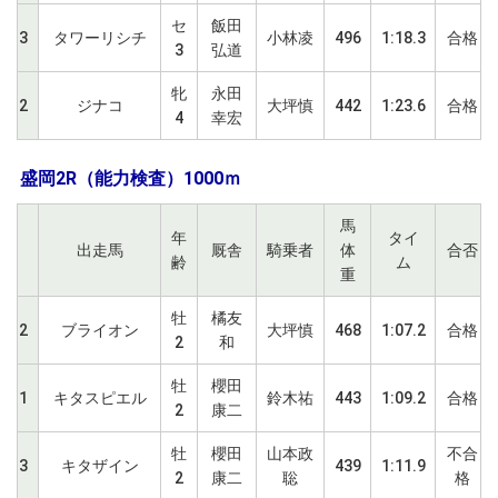
セ
飯田
3
タワーリシチ
小林凌
496
1:18.3
合格
3
弘道
牝
永田
2
ジナコ
大坪慎
442
1:23.6
合格
4
幸宏
盛岡2R（能力検査）1000ｍ
馬
年
タイ
出走馬
厩舎
騎乗者
体
合否
齢
ム
重
牡
橘友
2
ブライオン
大坪慎
468
1:07.2
合格
2
和
牡
櫻田
1
キタスピエル
鈴木祐
443
1:09.2
合格
2
康二
牡
櫻田
山本政
不合
3
キタザイン
439
1:11.9
2
康二
聡
格