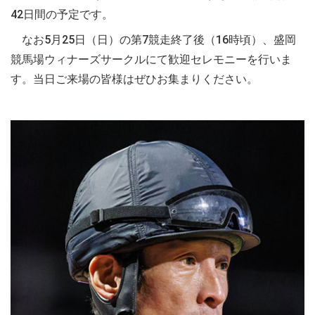
42日間の予定です。
なお5月25日（日）の第7競走終了後（16時頃）、盛岡
競馬場ウィナーズサークルにて歓迎セレモニーを行いま
す。当日ご来場の皆様はぜひお集まりください。