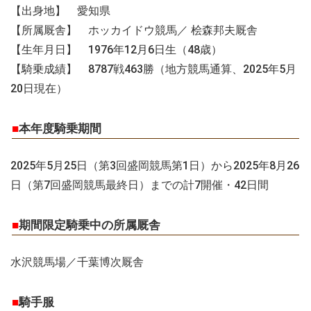
【出身地】 愛知県
【所属厩舎】 ホッカイドウ競馬／ 桧森邦夫厩舎
【生年月日】 1976年12月6日生（48歳）
【騎乗成績】 8787戦463勝（地方競馬通算、2025年5月
20日現在）
■
本年度騎乗期間
2025年5月25日（第3回盛岡競馬第1日）から2025年8月26
日（第7回盛岡競馬最終日）までの計7開催・42日間
■
期間限定騎乗中の所属厩舎
水沢競馬場／千葉博次厩舎
■
騎手服