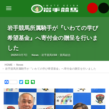
Toggle
navigation
岩手競馬所属騎手が『いわての学び
希望基金』へ寄付金の贈呈を行いま
した
2025年3月7日
News
・
岩手競馬CSR
・
競馬組合
HOME
News
岩手競馬所属騎手が『いわての学び希望基金』へ寄付金の贈呈を行いました
Facebook
Twitter
Line
Evernote