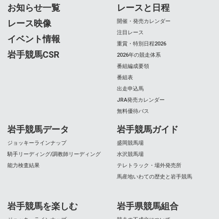
お知らせ一覧
レースと日程
レース映像
開催・発売カレンダー
注目レース
イベント情報
重賞・特別日程2026
岩手競馬CSR
2026年の競走体系
番組編成要領
番組表
出走申込馬
JRA発売カレンダー
無料優待バス
岩手競馬データ
岩手競馬ガイド
ジョッキーラインナップ
盛岡競馬場
騎手リーディング/調教師リーディング
水沢競馬場
能力検査結果
テレトラック・場外発売所
馬産地いわての歴史と岩手競馬
岩手競馬を楽しむ
岩手県競馬組合