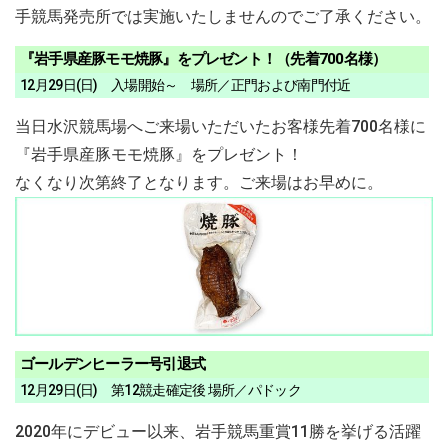
手競馬発売所では実施いたしませんのでご了承ください。
『岩手県産豚モモ焼豚』をプレゼント！（先着700名様）
12月29日(日) 入場開始～ 場所／正門および南門付近
当日水沢競馬場へご来場いただいたお客様先着700名様に
『岩手県産豚モモ焼豚』をプレゼント！
なくなり次第終了となります。ご来場はお早めに。
ゴールデンヒーラー号引退式
12月29日(日) 第12競走確定後 場所／パドック
2020年にデビュー以来、岩手競馬重賞11勝を挙げる活躍