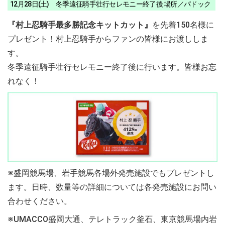
12月28日(土) 冬季遠征騎手壮行セレモニー終了後 場所／パドック
『村上忍騎手最多勝記念キットカット』
を先着150名様に
プレゼント！村上忍騎手からファンの皆様にお渡ししま
す。
冬季遠征騎手壮行セレモニー終了後に行います。皆様お忘
れなく！
※盛岡競馬場、岩手競馬各場外発売施設でもプレゼントし
ます。日時、数量等の詳細については各発売施設にお問い
合わせください。
※UMACCO盛岡大通、テレトラック釜石、東京競馬場内岩