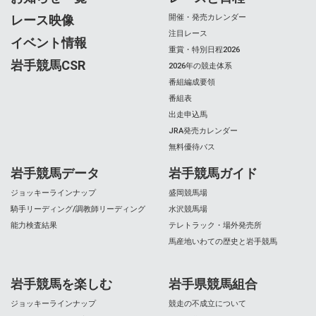
レース映像
開催・発売カレンダー
注目レース
イベント情報
重賞・特別日程2026
岩手競馬CSR
2026年の競走体系
番組編成要領
番組表
出走申込馬
JRA発売カレンダー
無料優待バス
岩手競馬データ
岩手競馬ガイド
ジョッキーラインナップ
盛岡競馬場
騎手リーディング/調教師リーディング
水沢競馬場
能力検査結果
テレトラック・場外発売所
馬産地いわての歴史と岩手競馬
岩手競馬を楽しむ
岩手県競馬組合
ジョッキーラインナップ
競走の不成立について