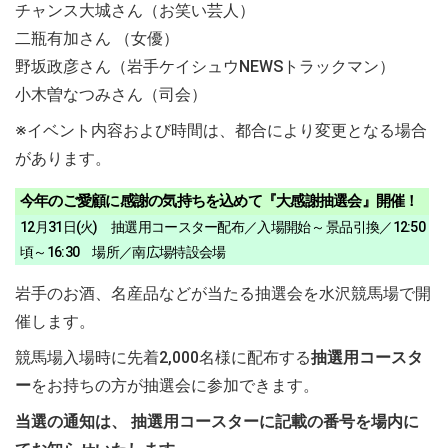
チャンス大城さん（お笑い芸人）
二瓶有加さん （女優）
野坂政彦さん（岩手ケイシュウNEWSトラックマン）
小木曽なつみさん（司会）
※イベント内容および時間は、都合により変更となる場合
があります。
今年のご愛顧に感謝の気持ちを込めて『大感謝抽選会』開催！
12月31日(火) 抽選用コースター配布／入場開始～ 景品引換／12:50
頃～16:30 場所／南広場特設会場
岩手のお酒、名産品などが当たる抽選会を水沢競馬場で開
催します。
競馬場入場時に先着2,000名様に配布する
抽選用コースタ
ー
をお持ちの方が抽選会に参加できます。
当選の通知は、 抽選用コースターに記載の番号を場内に