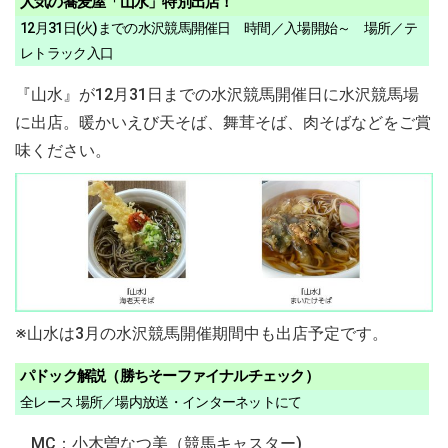
人気の蕎麦屋「山水」特別出店！
12月31日(火)までの水沢競馬開催日 時間／入場開始～ 場所／テ
レトラック入口
『山水』が12月31日までの水沢競馬開催日に水沢競馬場
に出店。暖かいえび天そば、舞茸そば、肉そばなどをご賞
味ください。
※山水は3月の水沢競馬開催期間中も出店予定です。
パドック解説（勝ちそーファイナルチェック）
全レース 場所／場内放送・インターネットにて
MC：小木曽なつ美（競馬キャスター)