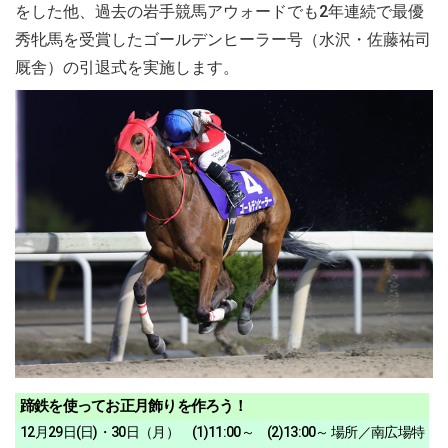
をした他、過去の岩手競馬アウォードでも2年連続で最優
秀牝馬を受賞したゴールデンヒーラー号（水沢・佐藤祐司
厩舎）の引退式を実施します。
蹄鉄を使ってお正月飾りを作ろう！
12月29日(日)・30日（月） (1)11:00～ (2)13:00～ 場所／南広場特