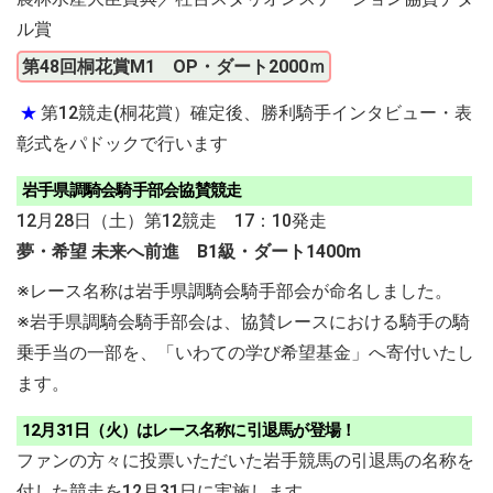
ル賞
第48回桐花賞M1 OP・ダート2000ｍ
★
第12競走(桐花賞）確定後、勝利騎手インタビュー・表
彰式をパドックで行います
岩手県調騎会騎手部会協賛競走
12月28日（土）第12競走 17：10発走
夢・希望 未来へ前進 B1級・ダート1400m
※レース名称は岩手県調騎会騎手部会が命名しました。
※岩手県調騎会騎手部会は、協賛レースにおける騎手の騎
乗手当の一部を、「いわての学び希望基金」へ寄付いたし
ます。
12月31日（火）はレース名称に引退馬が登場！
ファンの方々に投票いただいた岩手競馬の引退馬の名称を
付した競走を12月31日に実施します。