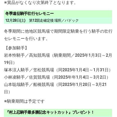
※賞品がなくなり次第終了となります。
冬季遠征騎手壮行セレモニー
12月28日(土) 第12競走確定後 場所／パドック
冬季期間に他地区競馬場で期間限定騎乗を行う騎手の壮行
セレモニーを行います。
【参加騎手】
岩本怜騎手／高知競馬場（騎乗期間／2025年1月3日～2月
19日）
塚本涼人騎手／笠松競馬場（同2025年1月4日～1月31日）
小林凌騎手／佐賀競馬場（同2025年年1月4日～3月2日）
山本聡哉騎手／船橋競馬場（同2025年1月20日～3月21
日）
※騎乗期間は予定です
『村上忍騎手最多勝記念キットカット』プレゼント！