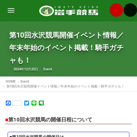
Toggle
navigation
第10回水沢競馬開催イベント情報／
年末年始のイベント掲載！騎手ガチ
ャも！
2024年12月25日
Event
HOME
Event
第10回水沢競馬開催イベント情報／年末年始のイベント掲載！騎手ガチャも！
Facebook
Twitter
Line
Evernote
■
第10回水沢競馬の開催日程について