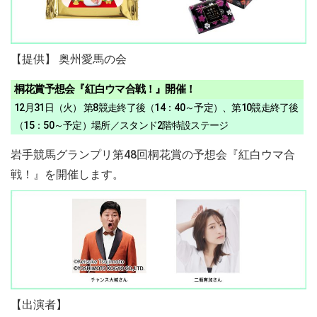
【提供】 奥州愛馬の会
桐花賞予想会『紅白ウマ合戦！』開催！
12月31日（火） 第8競走終了後（14：40～予定）、第10競走終了後
（15：50～予定）場所／スタンド2階特設ステージ
岩手競馬グランプリ第48回桐花賞の予想会『紅白ウマ合
戦！』を開催します。
【出演者】