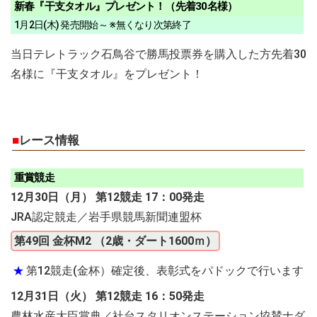
新春『干支タオル』プレゼント！（先着30名様）
1月2日(木) 発売開始～ ※無くなり次第終了
当日テレトラック石鳥谷で勝馬投票券を購入した方先着30
名様に『干支タオル』をプレゼント！
■
レース情報
重賞競走
12月30日（月） 第12競走 17：00発走
JRA認定競走／岩手県競馬新聞連盟杯
第49回 金杯M2 （2歳・ダート1600ｍ）
★
第12競走(金杯）確定後、表彰式をパドックで行います
12月31日（火） 第12競走 16：50発走
農林水産大臣賞典／社台スタリオンステーション協賛ナダ