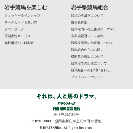
岩手競馬を楽しむ
岩手県競馬組合
ジョッキーラインナップ
競走の不成立について
マークカード＆買い方
厩務員募集
ファンブック
競馬場内への広告募集（2025）
電話実況サービス
企業協賛冠レース募集
無料優待バス時刻表
勝馬投票券の払戻率について
競馬組合からのお願い
横断幕の掲出について
競馬場での出店について
競馬組合へのお問い合わせ
プライバシーポリシー
岩手県競馬組合
〒020-0803 盛岡市新庄字上八木田10番地
© IWATEKEIBA . All Rights Reserved.