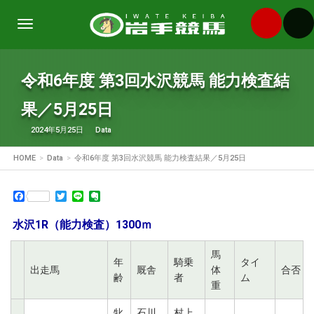
Toggle
navigation
令和6年度 第3回水沢競馬 能力検査結
果／5月25日
2024年5月25日
Data
HOME
Data
令和6年度 第3回水沢競馬 能力検査結果／5月25日
Facebook
Twitter
Line
Evernote
水沢1R（能力検査）1300ｍ
馬
年
騎乗
タイ
出走馬
厩舎
体
合否
齢
者
ム
重
牝
石川
村上