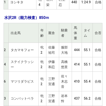
1
ヨシキタ
440
1:24.9
合格
4
栄
忍
水沢2R（能力検査）850ｍ
馬
年
騎乗
タイ
出走馬
厩舎
体
合否
齢
者
ム
重
牝
佐藤
服部
2
タカマキフォー
444
55.1
合格
2
祐司
大地
ステイクラッシ
牝
伊藤
高橋
4
414
55.1
合格
ー
2
和忍
悠里
佐々
牝
三野
6
マツリダラピス
木志
410
55.4
合格
2
宮通
音
牝
三野
岩本
3
コンバットベラ
437
56.2
合格
2
宮通
怜