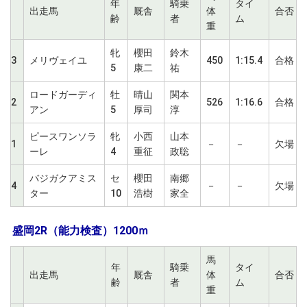
年
騎乗
タイ
出走馬
厩舎
体
合否
齢
者
ム
重
牝
櫻田
鈴木
3
メリヴェイユ
450
1:15.4
合格
5
康二
祐
ロードガーディ
牡
晴山
関本
2
526
1:16.6
合格
アン
5
厚司
淳
ピースワンソラ
牝
小西
山本
1
－
－
欠場
ーレ
4
重征
政聡
バジガクアミス
セ
櫻田
南郷
4
－
－
欠場
ター
10
浩樹
家全
盛岡2R（能力検査）1200ｍ
馬
年
騎乗
タイ
出走馬
厩舎
体
合否
齢
者
ム
重