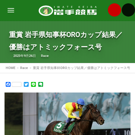
Toggle
navigation
重賞 岩手県知事杯OROカップ結果／
優勝はアトミックフォース号
2023年9月26日
Race
HOME
Race
重賞 岩手県知事杯OROカップ結果／優勝はアトミックフォース号
Facebook
Twitter
Line
Evernote