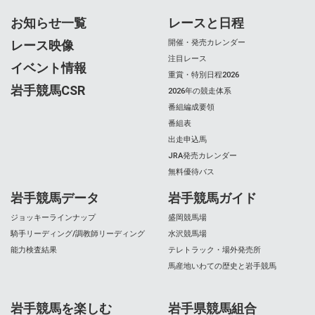
お知らせ一覧
レースと日程
レース映像
開催・発売カレンダー
注目レース
イベント情報
重賞・特別日程2026
岩手競馬CSR
2026年の競走体系
番組編成要領
番組表
出走申込馬
JRA発売カレンダー
無料優待バス
岩手競馬データ
岩手競馬ガイド
ジョッキーラインナップ
盛岡競馬場
騎手リーディング/調教師リーディング
水沢競馬場
能力検査結果
テレトラック・場外発売所
馬産地いわての歴史と岩手競馬
岩手競馬を楽しむ
岩手県競馬組合