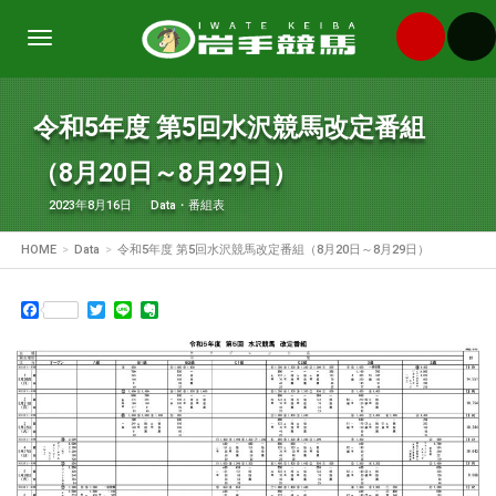
Toggle
navigation
令和5年度 第5回水沢競馬改定番組
（8月20日～8月29日）
2023年8月16日
Data
・
番組表
HOME
Data
令和5年度 第5回水沢競馬改定番組（8月20日～8月29日）
Facebook
Twitter
Line
Evernote