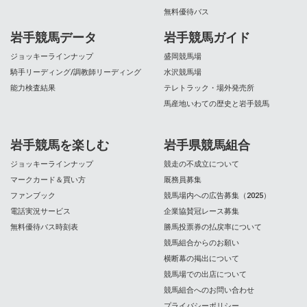
無料優待バス
岩手競馬データ
岩手競馬ガイド
ジョッキーラインナップ
盛岡競馬場
騎手リーディング/調教師リーディング
水沢競馬場
能力検査結果
テレトラック・場外発売所
馬産地いわての歴史と岩手競馬
岩手競馬を楽しむ
岩手県競馬組合
ジョッキーラインナップ
競走の不成立について
マークカード＆買い方
厩務員募集
ファンブック
競馬場内への広告募集（2025）
電話実況サービス
企業協賛冠レース募集
無料優待バス時刻表
勝馬投票券の払戻率について
競馬組合からのお願い
横断幕の掲出について
競馬場での出店について
競馬組合へのお問い合わせ
プライバシーポリシー