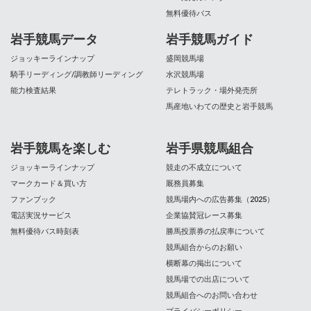
無料優待バス
岩手競馬データ
岩手競馬ガイド
ジョッキーラインナップ
盛岡競馬場
騎手リーディング/調教師リーディング
水沢競馬場
能力検査結果
テレトラック・場外発売所
馬産地いわての歴史と岩手競馬
岩手競馬を楽しむ
岩手県競馬組合
ジョッキーラインナップ
競走の不成立について
マークカード＆買い方
厩務員募集
ファンブック
競馬場内への広告募集（2025）
電話実況サービス
企業協賛冠レース募集
無料優待バス時刻表
勝馬投票券の払戻率について
競馬組合からのお願い
横断幕の掲出について
競馬場での出店について
競馬組合へのお問い合わせ