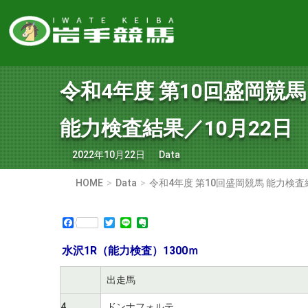
令和4年度 第10回盛岡競馬
能力検査結果／10月22日
2022年10月22日
Data
HOME
Data
令和4年度 第10回盛岡競馬 能力検査
Facebook
Twitter
Line
Evernote
水沢1R（能力検査）1300ｍ
出走馬
4
ドンナフォルテ