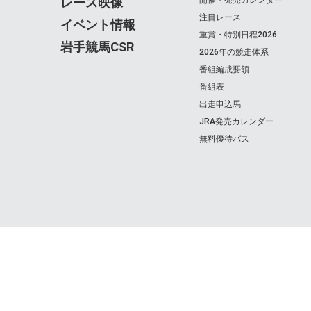
レース映像
開催・発売カレンダー
注目レース
イベント情報
重賞・特別日程2026
岩手競馬CSR
2026年の競走体系
番組編成要領
番組表
出走申込馬
JRA発売カレンダー
無料優待バス