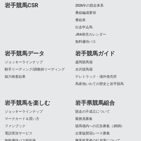
岩手競馬CSR
2026年の競走体系
番組編成要領
番組表
出走申込馬
JRA発売カレンダー
無料優待バス
岩手競馬データ
岩手競馬ガイド
ジョッキーラインナップ
盛岡競馬場
騎手リーディング/調教師リーディング
水沢競馬場
能力検査結果
テレトラック・場外発売所
馬産地いわての歴史と岩手競馬
岩手競馬を楽しむ
岩手県競馬組合
ジョッキーラインナップ
競走の不成立について
マークカード＆買い方
厩務員募集
ファンブック
競馬場内への広告募集（2025）
電話実況サービス
企業協賛冠レース募集
無料優待バス時刻表
勝馬投票券の払戻率について