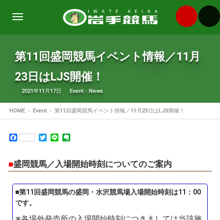
Toggle
navigation
第11回盛岡競馬イベント情報／11月
23日はLJS開催！
2021年11月17日
Event
・
News
HOME
Event
第11回盛岡競馬イベント情報／11月23日はLJS開催！
Facebook
Twitter
Line
Evernote
■
盛岡競馬／入場開始時刻についてのご案内
■第11回盛岡競馬の盛岡・水沢競馬場入場開始時刻は11：00
です。
※各場外発売所の入場開始時刻につきましては当該施