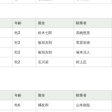
年齢
厩舎
騎乗者
牝2
鈴木七郎
高橋悠里
牡2
板垣吉則
菅原辰徳
牡2
板垣吉則
塚本涼人
牝2
石川栄
村上忍
年齢
厩舎
騎乗者
牝6
橘友和
山本政聡