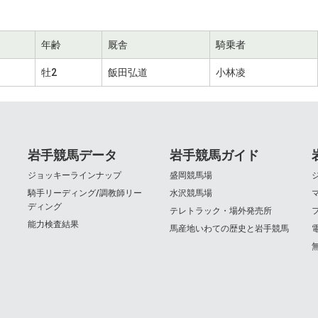
年齢
厩舎
騎乗者
牡2
飯田弘道
小林凌
岩手競馬データ
岩手競馬ガイド
ジョッキーラインナップ
盛岡競馬場
騎手リーディング/調教師リー
水沢競馬場
ディング
テレトラック・場外発売所
能力検査結果
馬産地いわての歴史と岩手競馬