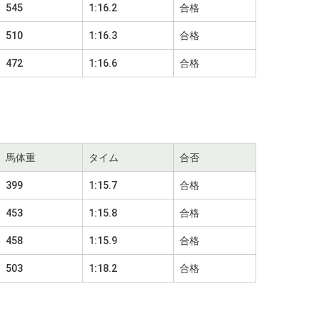
545
1:16.2
合格
510
1:16.3
合格
472
1:16.6
合格
馬体重
タイム
合否
399
1:15.7
合格
453
1:15.8
合格
458
1:15.9
合格
503
1:18.2
合格