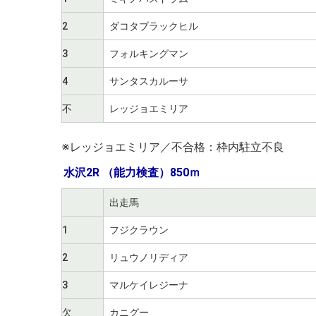
2
ダコタブラックヒル
3
フォルキングマン
4
サンタスカルーサ
不
レッジョエミリア
※レッジョエミリア／不合格：枠内駐立不良
水沢2R （能力検査）850ｍ
出走馬
1
フジクラウン
2
リュウノリディア
3
マルケイレジーナ
欠
カニグー