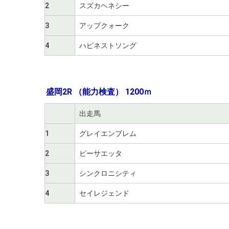
2
スズカヘネシー
3
アップクォーク
4
ハピネストソング
盛岡2R （能力検査） 1200ｍ
出走馬
1
グレイエンブレム
2
ビーサエッタ
3
シンクロニシティ
4
セイレジェンド