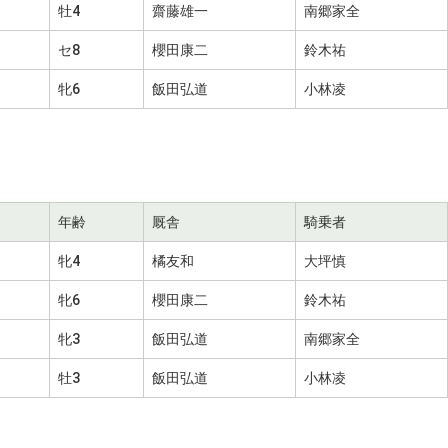
牡4
齋藤雄一
南郷家全
セ8
櫻田康二
鈴木祐
牝6
飯田弘道
小林凌
年齢
厩舎
騎乗者
牝4
橘友和
大坪慎
牝6
櫻田康二
鈴木祐
牝3
飯田弘道
南郷家全
牡3
飯田弘道
小林凌