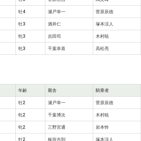
牡4
瀬戸幸一
菅原辰徳
牡3
酒井仁
塚本涼人
牝3
吉田司
木村暁
牝3
千葉幸喜
高松亮
年齢
厩舎
騎乗者
牡2
瀬戸幸一
菅原辰徳
牝2
千葉博次
木村暁
牝2
三野宮通
岩本怜
牡2
板垣吉則
塚本涼人