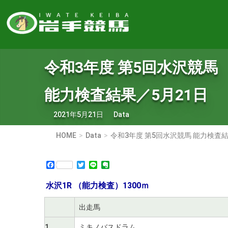
令和3年度 第5回水沢競馬
能力検査結果／5月21日
2021年5月21日
Data
HOME
Data
令和3年度 第5回水沢競馬 能力検査結
Facebook
Twitter
Line
Evernote
水沢1R （能力検査）1300ｍ
出走馬
1
ミキノバスドラム