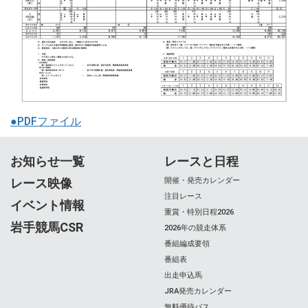
●PDFファイル
お知らせ一覧
レースと日程
レース映像
開催・発売カレンダー
注目レース
イベント情報
重賞・特別日程2026
岩手競馬CSR
2026年の競走体系
番組編成要領
番組表
出走申込馬
JRA発売カレンダー
無料優待バス