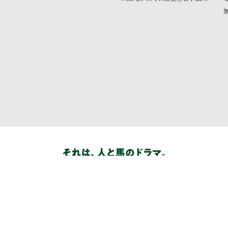
岩手県競馬組合
〒020-0803 盛岡市新庄字上八木田10番地
© IWATEKEIBA . All Rights Reserved.