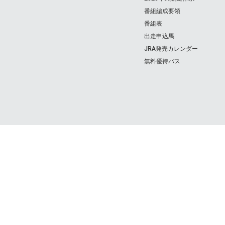
番組編成要領
番組表
出走申込馬
JRA発売カレンダー
無料優待バス