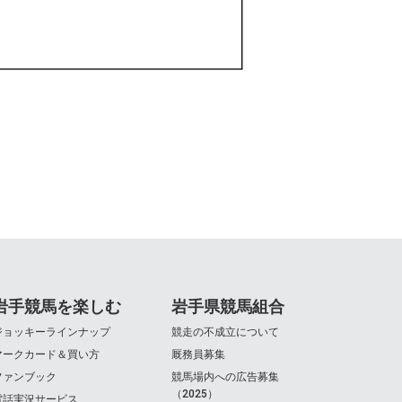
岩手競馬を楽しむ
岩手県競馬組合
ジョッキーラインナップ
競走の不成立について
マークカード＆買い方
厩務員募集
ファンブック
競馬場内への広告募集
（2025）
電話実況サービス