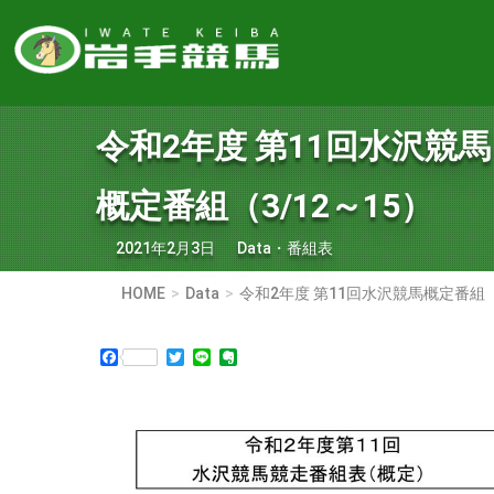
令和2年度 第11回水沢競馬
概定番組（3/12～15）
2021年2月3日
Data
・
番組表
HOME
Data
令和2年度 第11回水沢競馬概定番組（3
Facebook
Twitter
Line
Evernote