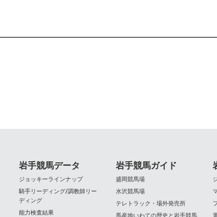
岩手競馬データ
岩手競馬ガイド
ジョッキーラインナップ
盛岡競馬場
騎手リーディング/調教師リー
水沢競馬場
ディング
テレトラック・場外発売所
能力検査結果
馬産地いわての歴史と岩手競馬