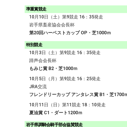
準重賞競走
10月10日（土）第9競走 16：35発走
岩手県畜産協会会長杯
第20回ハーベストカップ OP・芝1000ｍ
特別競走
10月3日（土）第9競走 16：35発走
蹄声会会長杯
もみじ賞 B2・芝1000ｍ
10月5日（月）第9競走 16：25発走
JRA交流
フレンドリーカップ アンタレス賞 B1・芝1700
10月11日（日）第11競走 18：10発走
夏油賞 C1・ダート1200ｍ
岩手県調騎会騎手部会協賛競走