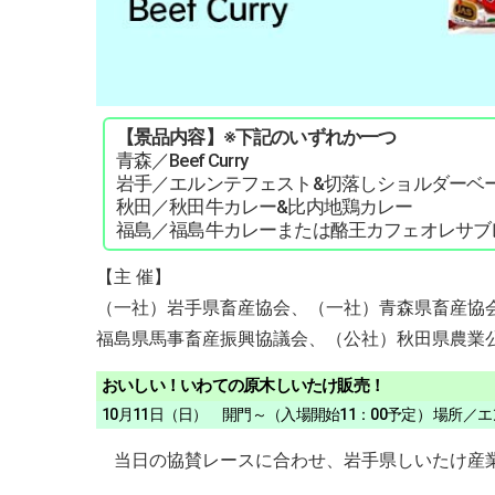
【景品内容】※下記のいずれか一つ
青森／Beef Curry
岩手／エルンテフェスト&切落しショルダーベ
秋田／秋田牛カレー&比内地鶏カレー
福島／福島牛カレーまたは酪王カフェオレサブ
【主 催】
（一社）岩手県畜産協会、（一社）青森県畜産協
福島県馬事畜産振興協議会、（公社）秋田県農業公
おいしい！いわての原木しいたけ販売！
10月11日（日） 開門～（入場開始11：00予定） 場所／
当日の協賛レースに合わせ、岩手県しいたけ産業