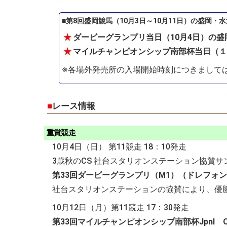
■第8回盛岡競馬（10月3日～10月11日）の盛岡・
★
ダービーグランプリ当日（10月4日）の盛
★
マイルチャンピオンシップ南部杯当日（１0
※各場外発売所の入場開始時刻につきまして
■
レース情報
重賞競走
10月4日（日） 第11競走 18：10発走
3歳秋のCS 社台スタリオンステーション協賛サ
第33回ダービーグランプリ（M1）（ドレフォン
社台スタリオンステーションの協賛により、優勝
10月12日（月）第11競走 17：30発走
第33回マイルチャンピオンシップ南部杯JpnI O