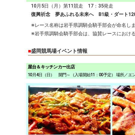
10月5日（月）第11競走 17：35発走
復興祈念 夢あふれる未来へ B1級・ダート120
※レース名称は岩手県調騎会騎手部会が命名し
※岩手県調騎会騎手部会は、協賛レースにおける
■
盛岡競馬場イベント情報
屋台＆キッチンカー出店
10月4日（日） 開門～（入場開始11：00予定） 場所／