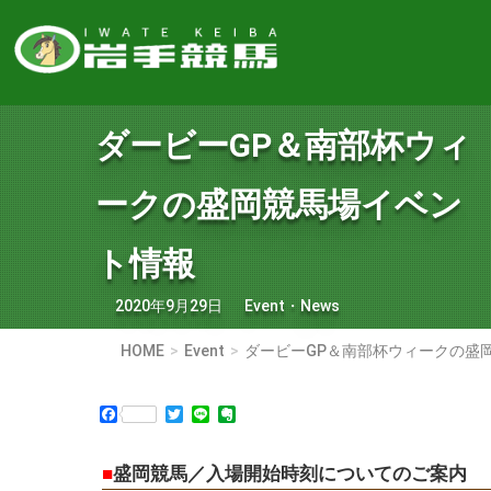
ダービーGP＆南部杯ウィ
ークの盛岡競馬場イベン
ト情報
2020年9月29日
Event
・
News
HOME
Event
ダービーGP＆南部杯ウィークの盛
Facebook
Twitter
Line
Evernote
■
盛岡競馬／入場開始時刻についてのご案内