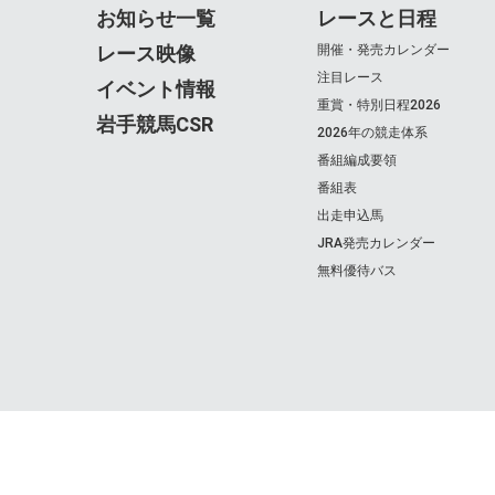
お知らせ一覧
レースと日程
レース映像
開催・発売カレンダー
注目レース
イベント情報
重賞・特別日程2026
岩手競馬CSR
2026年の競走体系
番組編成要領
番組表
出走申込馬
JRA発売カレンダー
無料優待バス