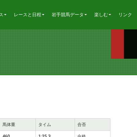
ス
レースと日程
岩手競馬データ
楽しむ
リンク
馬体重
タイム
合否
460
1:25.3
合格