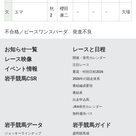
牝
櫻田
欠
エマ
－
－
－
欠場
2
康二
不合格／ピースワンスパーダ 発進不良
お知らせ一覧
レースと日程
レース映像
開催・発売カレンダー
注目レース
イベント情報
重賞・特別日程2026
岩手競馬CSR
2026年の競走体系
番組編成要領
番組表
出走申込馬
JRA発売カレンダー
無料優待バス
岩手競馬データ
岩手競馬ガイド
ジョッキーラインナップ
盛岡競馬場