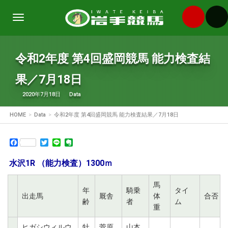
Toggle
navigation
令和2年度 第4回盛岡競馬 能力検査結
果／7月18日
2020年7月18日
Data
HOME
Data
令和2年度 第4回盛岡競馬 能力検査結果／7月18日
Facebook
Twitter
Line
Evernote
水沢1R （能力検査）1300ｍ
馬
年
騎乗
タイ
出走馬
厩舎
体
合否
齢
者
ム
重
ヒガシウィルウ
牡
菅原
山本