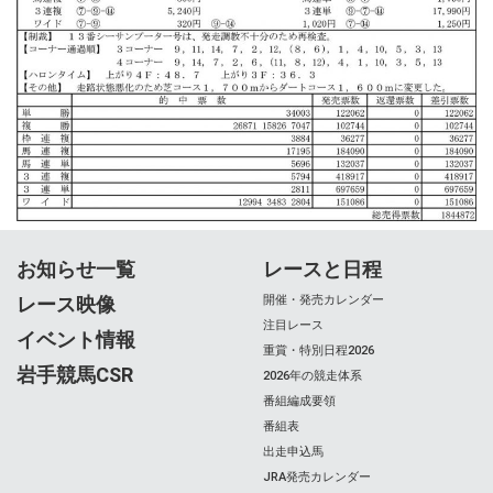
お知らせ一覧
レースと日程
レース映像
開催・発売カレンダー
注目レース
イベント情報
重賞・特別日程2026
岩手競馬CSR
2026年の競走体系
番組編成要領
番組表
出走申込馬
JRA発売カレンダー