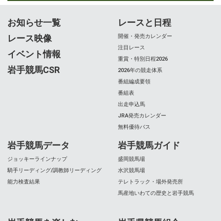
お知らせ一覧
レースと日程
レース映像
開催・発売カレンダー
注目レース
イベント情報
重賞・特別日程2026
岩手競馬CSR
2026年の競走体系
番組編成要領
番組表
出走申込馬
JRA発売カレンダー
無料優待バス
岩手競馬データ
岩手競馬ガイド
ジョッキーラインナップ
盛岡競馬場
騎手リーディング/調教師リーディング
水沢競馬場
能力検査結果
テレトラック・場外発売所
馬産地いわての歴史と岩手競馬