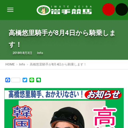
Toggle
navigation
高橋悠里騎手が8月4日から騎乗しま
す！
2018年8月3日
Info
HOME
Info
高橋悠里騎手が8月4日から騎乗します！
Facebook
Twitter
Line
Evernote