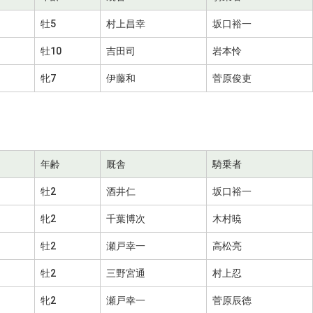
牡5
村上昌幸
坂口裕一
牡10
吉田司
岩本怜
牝7
伊藤和
菅原俊吏
年齢
厩舎
騎乗者
牡2
酒井仁
坂口裕一
牝2
千葉博次
木村暁
牡2
瀬戸幸一
高松亮
牡2
三野宮通
村上忍
牝2
瀬戸幸一
菅原辰徳