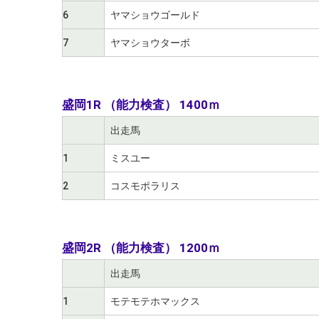
6
ヤマショウゴールド
7
ヤマショウターボ
盛岡1R （能力検査） 1400ｍ
出走馬
1
ミスユー
2
コスモポラリス
盛岡2R （能力検査） 1200ｍ
出走馬
1
モテモテホマックス