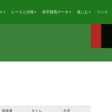
ス
レースと日程
岩手競馬データ
楽しむ
リンク
馬体重
タイム
合否