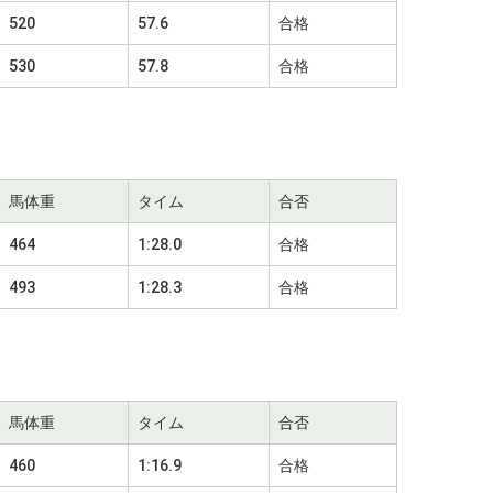
520
57.6
合格
530
57.8
合格
馬体重
タイム
合否
464
1:28.0
合格
493
1:28.3
合格
馬体重
タイム
合否
460
1:16.9
合格