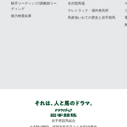
騎手リーディング/調教師リー
水沢競馬場
ディング
テレトラック・場外発売所
能力検査結果
馬産地いわての歴史と岩手競馬
岩手県競馬組合