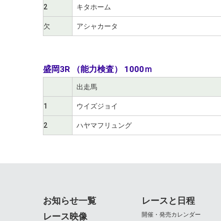
2
キタホーム
欠
アシャカータ
盛岡3R （能力検査） 1000ｍ
出走馬
1
ウイズジョイ
2
ハヤマフリュング
お知らせ一覧
レースと日程
レース映像
開催・発売カレンダー