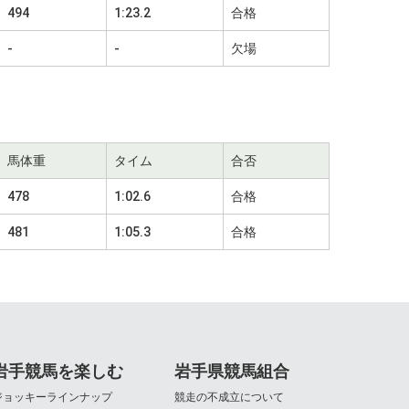
494
1:23.2
合格
-
-
欠場
馬体重
タイム
合否
478
1:02.6
合格
481
1:05.3
合格
岩手競馬を楽しむ
岩手県競馬組合
ジョッキーラインナップ
競走の不成立について