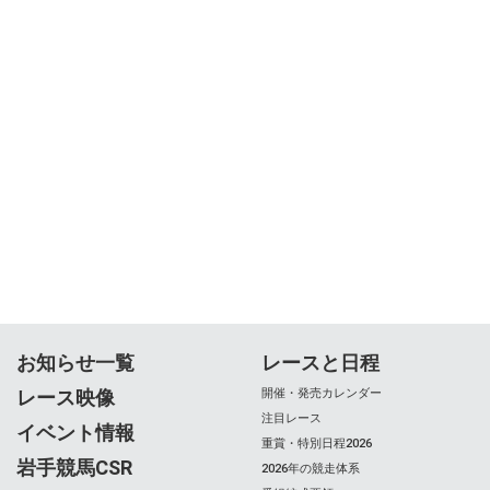
お知らせ一覧
レースと日程
レース映像
開催・発売カレンダー
注目レース
イベント情報
重賞・特別日程2026
岩手競馬CSR
2026年の競走体系