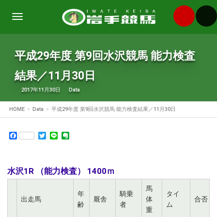
Toggle
navigation
平成29年度 第9回水沢競馬 能力検査
結果／11月30日
2017年11月30日
Data
HOME
Data
平成29年度 第9回水沢競馬 能力検査結果／11月30日
Facebook
Twitter
Line
Evernote
水沢1R （能力検査） 1400ｍ
馬
年
騎乗
タイ
出走馬
厩舎
体
合否
齢
者
ム
重