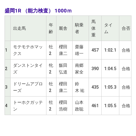
盛岡1R （能力検査） 1000ｍ
馬
年
騎乗
タイ
出走馬
厩舎
体
合否
齢
者
ム
重
モテモテホマッ
牡
櫻田
齋藤
1
457
1:02.1
合格
クス
2
康二
雄一
ダンストンタイ
牝
飯田
南郷
2
390
1:04.5
合格
ズ
2
弘道
家全
ドリームアプロ
牡
櫻田
鈴
3
435
1:05.3
合格
ーズ
2
康二
木 祐
トーホクガッテ
牡
櫻田
山本
4
461
1:05.5
合格
ン
2
浩樹
政聡