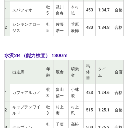
牡
及川
木村
1
スパツィオ
453
1:34.7
合格
5
良春
暁
シンキングロー
牡
佐藤
菅原
2
480
1:34.8
合格
ジス
5
浩一
辰徳
水沢2R （能力検査） 1300ｍ
馬
年
騎乗
タイ
出走馬
厩舎
体
合否
齢
者
ム
重
牝
畠山
小林
1
カフェアルカノ
423
1:24.6
合格
3
信一
凌
キャプテンワイ
牡
村上
村上
2
515
1:25.1
合格
ルド
3
実
忍
牡
千葉
高松
3
クラプトン
500
1:25.2
合格