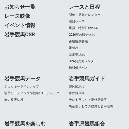
お知らせ一覧
レースと日程
レース映像
開催・発売カレンダー
注目レース
イベント情報
重賞・特別日程2026
岩手競馬CSR
2026年の競走体系
番組編成要領
番組表
出走申込馬
JRA発売カレンダー
無料優待バス
岩手競馬データ
岩手競馬ガイド
ジョッキーラインナップ
盛岡競馬場
騎手リーディング/調教師リーディング
水沢競馬場
能力検査結果
テレトラック・場外発売所
馬産地いわての歴史と岩手競馬
岩手競馬を楽しむ
岩手県競馬組合