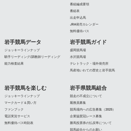
番組編成要領
番組表
出走申込馬
JRA発売カレンダー
無料優待バス
岩手競馬データ
岩手競馬ガイド
ジョッキーラインナップ
盛岡競馬場
騎手リーディング/調教師リーディング
水沢競馬場
能力検査結果
テレトラック・場外発売所
馬産地いわての歴史と岩手競馬
岩手競馬を楽しむ
岩手県競馬組合
ジョッキーラインナップ
競走の不成立について
マークカード＆買い方
厩務員募集
ファンブック
競馬場内への広告募集（2025）
電話実況サービス
企業協賛冠レース募集
無料優待バス時刻表
勝馬投票券の払戻率について
競馬組合からのお願い