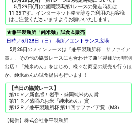
【5月29日(月) 第1レースの発走時刻について】
5月29日(月)の盛岡競馬第1レースの発走時刻は
11:35です。インターネット発売等をご利用のお客様
はご注意くださいますようお願いいたします。
★兼平製麺所「純米麺」試食＆販売
日時／5月28日（日） 場所／エントランス広場
5月28日のメインレースは『兼平製麺所杯 サファイア
賞』。その他の協賛レースにも合わせて兼平製麺所が特別
出店！「純米めん」をはじめ、様々な商品の販売を行うほ
か、純米めんの試食提供も行います！
【当日の協賛レース】
第10Ｒ／新食感！岩手・盛岡純米めん賞
第11Ｒ／盛岡のお米「純米めん」賞
第12Ｒ／兼平製麺所杯 第11回サファイア賞（M3）
【提供】株式会社兼平製麺所