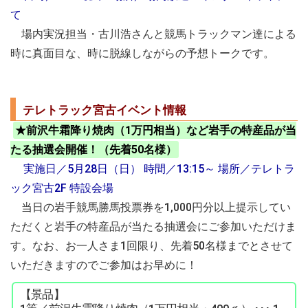
て
場内実況担当・古川浩さんと競馬トラックマン達による
時に真面目な、時に脱線しながらの予想トークです。
テレトラック宮古イベント情報
★前沢牛霜降り焼肉（1万円相当）など岩手の特産品が当
たる抽選会開催！（先着50名様）
実施日／5月28日（日） 時間／13:15～ 場所／テレトラ
ック宮古2F 特設会場
当日の岩手競馬勝馬投票券を1,000円分以上提示してい
ただくと岩手の特産品が当たる抽選会にご参加いただけま
す。なお、お一人さま1回限り、先着50名様までとさせて
いただきますのでご参加はお早めに！
【景品】