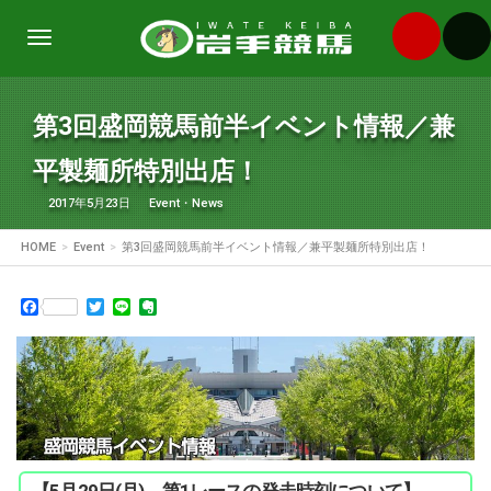
Toggle
navigation
第3回盛岡競馬前半イベント情報／兼
平製麺所特別出店！
2017年5月23日
Event
・
News
HOME
Event
第3回盛岡競馬前半イベント情報／兼平製麺所特別出店！
Facebook
Twitter
Line
Evernote