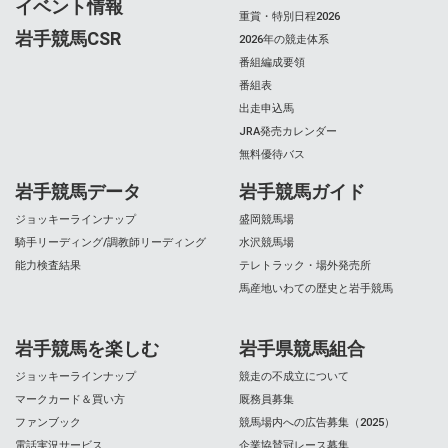
イベント情報
重賞・特別日程2026
岩手競馬CSR
2026年の競走体系
番組編成要領
番組表
出走申込馬
JRA発売カレンダー
無料優待バス
岩手競馬データ
岩手競馬ガイド
ジョッキーラインナップ
盛岡競馬場
騎手リーディング/調教師リーディング
水沢競馬場
能力検査結果
テレトラック・場外発売所
馬産地いわての歴史と岩手競馬
岩手競馬を楽しむ
岩手県競馬組合
ジョッキーラインナップ
競走の不成立について
マークカード＆買い方
厩務員募集
ファンブック
競馬場内への広告募集（2025）
電話実況サービス
企業協賛冠レース募集