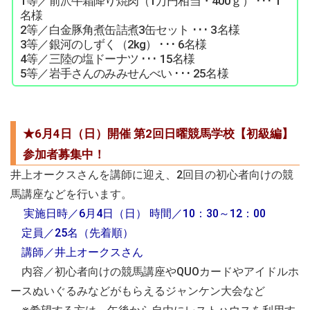
1等／前沢牛霜降り焼肉（1万円相当・400ｇ） ･･･ 1
名様
2等／白金豚角煮缶詰煮3缶セット ･･･ 3名様
3等／銀河のしずく（2kg） ･･･ 6名様
4等／三陸の塩ドーナツ ･･･ 15名様
5等／岩手さんのみみせんべい ･･･ 25名様
★6月4日（日）開催 第2回日曜競馬学校【初級編】
参加者募集中！
井上オークスさんを講師に迎え、2回目の初心者向けの競
馬講座などを行います。
実施日時／6月4日（日） 時間／10：30～12：00
定員／25名（先着順）
講師／井上オークスさん
内容／初心者向けの競馬講座やQUOカードやアイドルホ
ースぬいぐるみなどがもらえるジャンケン大会など