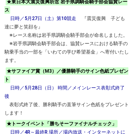
★東日本大震災復興祈念 岩手県調騎会騎手部会協賛レー
ス
日時／5月27日（土）第10競走
『震災復興 子ども
達に夢と笑顔を』
※レース名称は岩手県調騎会騎手部会が命名しました。
※岩手県調騎会騎手部会は、協賛レースにおける騎手の
騎乗手当の一部を「いわての学び希望基金」へ寄付いたし
ます。
★サファイア賞（M3）／優勝騎手のサイン色紙プレゼン
ト
日時／5月28日（日） 時間／メインレース表彰式終了
後
表彰式終了後、勝利騎手の直筆サイン色紙をプレゼント
します！
★トークイベント「勝ちそーファイナルチェック」
日時／4R～最終R 場所／場内放送・インターネットに