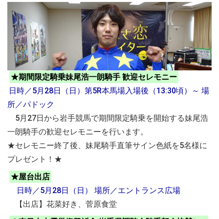
★期間限定騎乗妹尾浩一朗騎手 歓迎セレモニー
日時／5月28日（日）第5R本馬場入場後（13:30頃）～ 場
所／パドック
5月27日から岩手競馬で期間限定騎乗を開始する妹尾浩
一朗騎手の歓迎セレモニーを行います。
★セレモニー終了後、妹尾騎手直筆サイン色紙を5名様に
プレゼント！★
★屋台出店
日時／5月28日（日） 場所／エントランス広場
【出店】花菜好き、菅原食堂