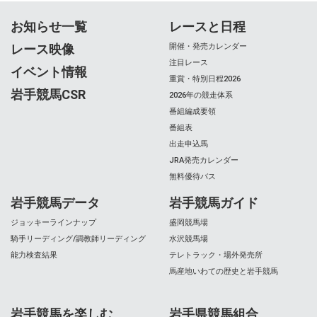
お知らせ一覧
レースと日程
レース映像
開催・発売カレンダー
注目レース
イベント情報
重賞・特別日程2026
岩手競馬CSR
2026年の競走体系
番組編成要領
番組表
出走申込馬
JRA発売カレンダー
無料優待バス
岩手競馬データ
岩手競馬ガイド
ジョッキーラインナップ
盛岡競馬場
騎手リーディング/調教師リーディング
水沢競馬場
能力検査結果
テレトラック・場外発売所
馬産地いわての歴史と岩手競馬
岩手競馬を楽しむ
岩手県競馬組合