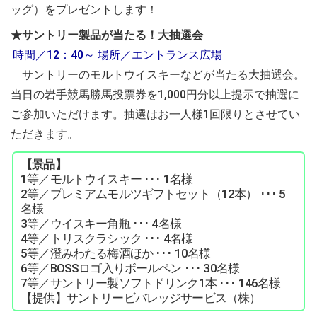
ッグ）をプレゼントします！
★サントリー製品が当たる！大抽選会
時間／12：40～ 場所／エントランス広場
サントリーのモルトウイスキーなどが当たる大抽選会。
当日の岩手競馬勝馬投票券を1,000円分以上提示で抽選に
ご参加いただけます。抽選はお一人様1回限りとさせてい
ただきます。
【景品】
1等／モルトウイスキー ･･･ 1名様
2等／プレミアムモルツギフトセット（12本） ･･･ 5
名様
3等／ウイスキー角瓶 ･･･ 4名様
4等／トリスクラシック ･･･ 4名様
5等／澄みわたる梅酒ほか ･･･ 10名様
6等／BOSSロゴ入りボールペン ･･･ 30名様
7等／サントリー製ソフトドリンク1本 ･･･ 146名様
【提供】サントリービバレッジサービス（株）