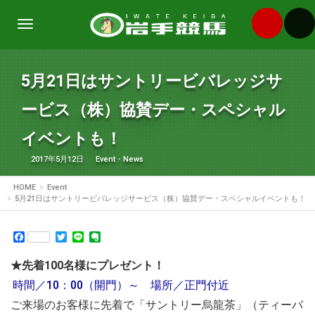
Toggle
navigation
5月21日はサントリービバレッジサ
ービス（株）協賛デー・スペシャル
イベントも！
2017年5月12日
Event
・
News
HOME
Event
5月21日はサントリービバレッジサービス（株）協賛デー・スペシャルイベントも！
Facebook
Twitter
Line
Evernote
★先着100名様にプレゼント！
時間／10：00（開門）～ 場所／正門付近
ご来場のお客様に先着で「サントリー烏龍茶」（ティーバ