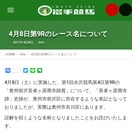
Toggle
navigation
4月8日第9Rのレース名について
2017年4月8日
Info
HOME
Info
4月8日第9Rのレース名について
Facebook
Twitter
Line
Evernote
4月8日（土）に実施した、第1回水沢競馬第4日第9Rの
「奥州前沢長者ヶ原廃寺跡賞」について、「長者ヶ原廃寺
跡」史跡が、奥州市前沢区に所在するような表記となって
おりましたが、実際は奥州市衣川区にあります。
誤解を招くような名称となりましたことをお詫びいたしま
す。