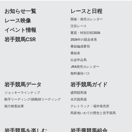
お知らせ一覧
レースと日程
レース映像
開催・発売カレンダー
注目レース
イベント情報
重賞・特別日程2026
岩手競馬CSR
2026年の競走体系
番組編成要領
番組表
出走申込馬
JRA発売カレンダー
無料優待バス
岩手競馬データ
岩手競馬ガイド
ジョッキーラインナップ
盛岡競馬場
騎手リーディング/調教師リーディング
水沢競馬場
能力検査結果
テレトラック・場外発売所
馬産地いわての歴史と岩手競馬
岩手競馬を楽しむ
岩手県競馬組合