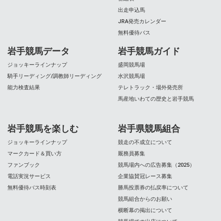
出走申込馬
JRA発売カレンダー
無料優待バス
岩手競馬データ
岩手競馬ガイド
ジョッキーラインナップ
盛岡競馬場
騎手リーディング/調教師リーディング
水沢競馬場
能力検査結果
テレトラック・場外発売所
馬産地いわての歴史と岩手競馬
岩手競馬を楽しむ
岩手県競馬組合
ジョッキーラインナップ
競走の不成立について
マークカード＆買い方
厩務員募集
ファンブック
競馬場内への広告募集（2025）
電話実況サービス
企業協賛冠レース募集
無料優待バス時刻表
勝馬投票券の払戻率について
競馬組合からのお願い
横断幕の掲出について