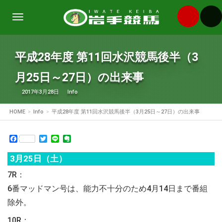
Toggle
navigation
平成28年度 第11回水沢競馬後半（3
月25日～27日）の出来事
2017年3月28日
Info
HOME
Info
平成28年度 第11回水沢競馬後半（3月25日～27日）の出来事
Facebook
Twitter
Line
Evernote
3月25日（土）
7R：
6番マッドマン号は、能力不十分のため4月14日まで番組
除外。
10R：