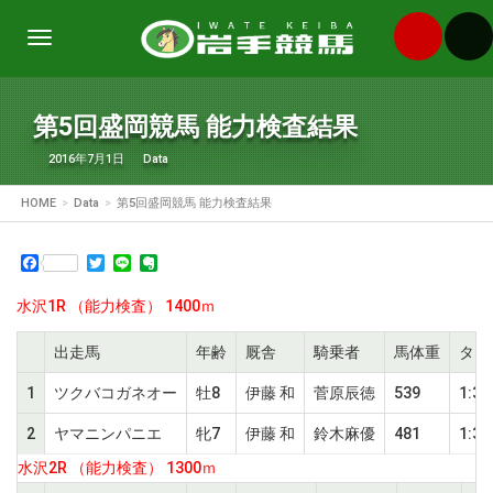
Toggle
navigation
第5回盛岡競馬 能力検査結果
2016年7月1日
Data
HOME
Data
第5回盛岡競馬 能力検査結果
Facebook
Twitter
Line
Evernote
水沢1R （能力検査） 1400ｍ
出走馬
年齢
厩舎
騎乗者
馬体重
タイ
1
ツクバコガネオー
牡8
伊藤 和
菅原辰徳
539
1:35
2
ヤマニンパニエ
牝7
伊藤 和
鈴木麻優
481
1:35
水沢2R （能力検査） 1300ｍ