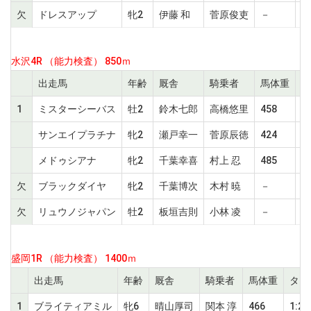
欠
ドレスアップ
牝2
伊藤 和
菅原俊吏
－
－
水沢4R （能力検査） 850ｍ
出走馬
年齢
厩舎
騎乗者
馬体重
タ
1
ミスターシーバス
牡2
鈴木七郎
高橋悠里
458
53
サンエイプラチナ
牝2
瀬戸幸一
菅原辰徳
424
54
メドゥシアナ
牝2
千葉幸喜
村上 忍
485
54
欠
ブラックダイヤ
牝2
千葉博次
木村 暁
－
－
欠
リュウノジャパン
牡2
板垣吉則
小林 凌
－
－
盛岡1R （能力検査） 1400ｍ
出走馬
年齢
厩舎
騎乗者
馬体重
タイ
1
ブライティアミル
牝6
晴山厚司
関本 淳
466
1:26