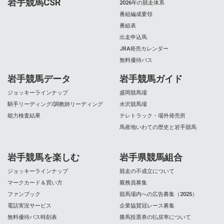
岩手競馬CSR
2026年の競走体系
番組編成要領
番組表
出走申込馬
JRA発売カレンダー
無料優待バス
岩手競馬データ
岩手競馬ガイド
ジョッキーラインナップ
盛岡競馬場
騎手リーディング/調教師リーディング
水沢競馬場
能力検査結果
テレトラック・場外発売所
馬産地いわての歴史と岩手競馬
岩手競馬を楽しむ
岩手県競馬組合
ジョッキーラインナップ
競走の不成立について
マークカード＆買い方
厩務員募集
ファンブック
競馬場内への広告募集（2025）
電話実況サービス
企業協賛冠レース募集
無料優待バス時刻表
勝馬投票券の払戻率について