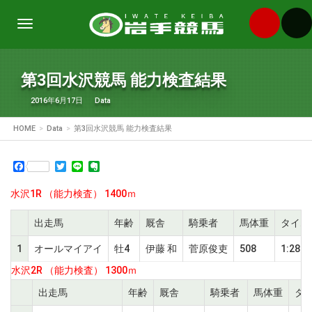
Toggle
navigation
第3回水沢競馬 能力検査結果
2016年6月17日
Data
HOME
Data
第3回水沢競馬 能力検査結果
Facebook
Twitter
Line
Evernote
水沢1R （能力検査） 1400ｍ
出走馬
年齢
厩舎
騎乗者
馬体重
タイム
1
オールマイアイ
牡4
伊藤 和
菅原俊吏
508
1:28.2
水沢2R （能力検査） 1300ｍ
出走馬
年齢
厩舎
騎乗者
馬体重
タ