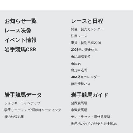
お知らせ一覧
レースと日程
レース映像
開催・発売カレンダー
注目レース
イベント情報
重賞・特別日程2026
岩手競馬CSR
2026年の競走体系
番組編成要領
番組表
出走申込馬
JRA発売カレンダー
無料優待バス
岩手競馬データ
岩手競馬ガイド
ジョッキーラインナップ
盛岡競馬場
騎手リーディング/調教師リーディング
水沢競馬場
能力検査結果
テレトラック・場外発売所
馬産地いわての歴史と岩手競馬