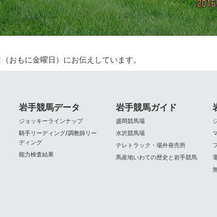
日（おもに金曜日）にお伝えしています。
岩手競馬データ
岩手競馬ガイド
ジョッキーラインナップ
盛岡競馬場
騎手リーディング/調教師リー
水沢競馬場
ディング
テレトラック・場外発売所
能力検査結果
馬産地いわての歴史と岩手競馬