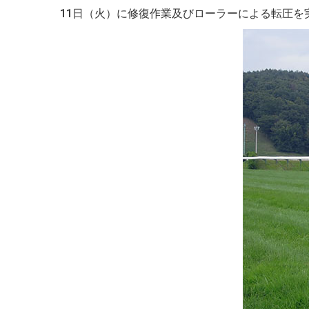
11日（火）に修復作業及びローラーによる転圧を