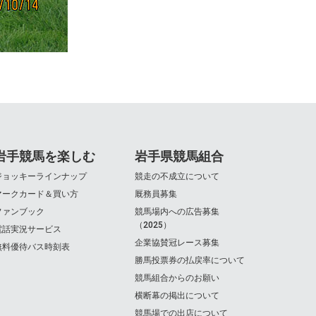
岩手競馬を楽しむ
岩手県競馬組合
ジョッキーラインナップ
競走の不成立について
マークカード＆買い方
厩務員募集
ファンブック
競馬場内への広告募集
（2025）
電話実況サービス
企業協賛冠レース募集
無料優待バス時刻表
勝馬投票券の払戻率について
競馬組合からのお願い
横断幕の掲出について
競馬場での出店について