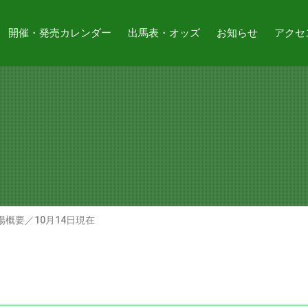
開催・発売カレンダー
出馬表・オッズ
お知らせ
アクセ
場概要／10月14日現在