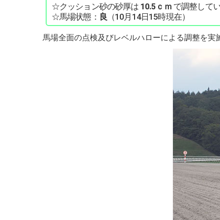
☆クッション砂の砂厚は
10.5ｃｍ
で調整して
☆馬場状態：
良
（10月14日15時現在）
馬場全面の点検及びレベルハローによる調整を実