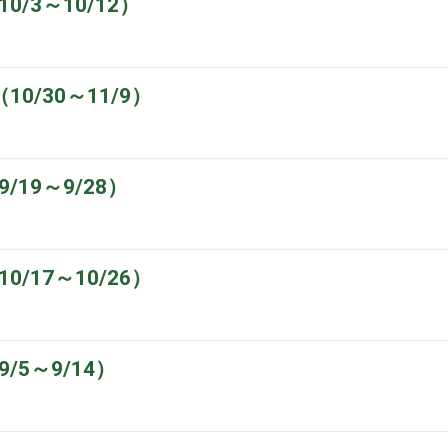
/3～10/12）
0/30～11/9）
19～9/28）
/17～10/26）
5～9/14）