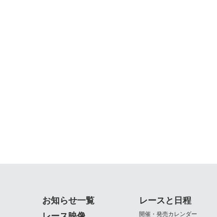
お知らせ一覧
レースと日程
レース映像
開催・発売カレンダー