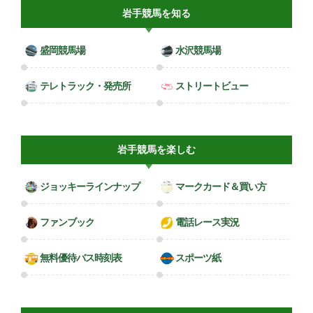
岩手競馬を知る
盛岡競馬場
水沢競馬場
テレトラック・発売所
ストリートビュー
岩手競馬を楽しむ
ジョッキーラインナップ
マークカード＆買い方
ファンブック
電話レース実況
無料優待バス時刻表
スポーツ紙