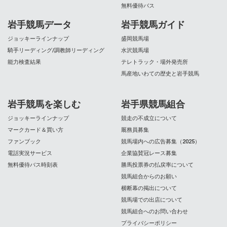
無料優待バス
岩手競馬データ
岩手競馬ガイド
ジョッキーラインナップ
盛岡競馬場
騎手リーディング/調教師リーディング
水沢競馬場
能力検査結果
テレトラック・場外発売所
馬産地いわての歴史と岩手競馬
岩手競馬を楽しむ
岩手県競馬組合
ジョッキーラインナップ
競走の不成立について
マークカード＆買い方
厩務員募集
ファンブック
競馬場内への広告募集（2025）
電話実況サービス
企業協賛冠レース募集
無料優待バス時刻表
勝馬投票券の払戻率について
競馬組合からのお願い
横断幕の掲出について
競馬場での出店について
競馬組合へのお問い合わせ
プライバシーポリシー